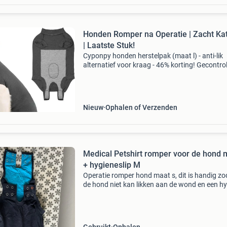
Honden Romper na Operatie | Zacht Ka
| Laatste Stuk!
Cyponpy honden herstelpak (maat l) - anti-lik
alternatief voor kraag - 46% korting! Gecontro
retourproduct - 100% functioneel. Maat: l
(controleer maattabel voor beste pasvorm).
Materiaal: zacht,
Nieuw
Ophalen of Verzenden
Medical Petshirt romper voor de hond 
+ hygieneslip M
Operatie romper hond maat s, dit is handig zo
de hond niet kan likken aan de wond en een h
slip (loopsheid broekje) voor medium honden