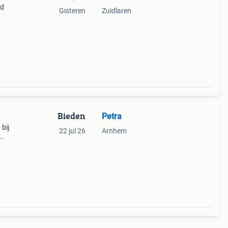
ld
Gisteren
Zuidlaren
Bieden
Petra
bij
22 jul 26
Arnhem
zo