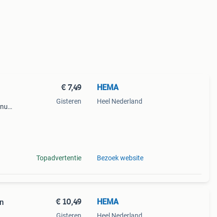
€ 7,49
HEMA
Gisteren
Heel Nederland
 nu
ange
s. De
Topadvertentie
Bezoek website
€ 10,49
HEMA
n
Gisteren
Heel Nederland