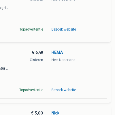
grijs
ange
jes.
Topadvertentie
Bezoek website
€ 6,49
HEMA
Gisteren
Heel Nederland
turel
t
en
Topadvertentie
Bezoek website
€ 5,00
Nick