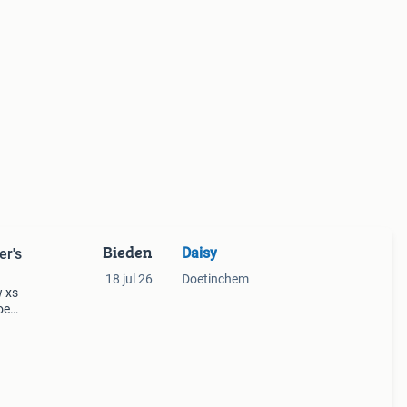
Bieden
Daisy
er's
18 jul 26
Doetinchem
w xs
oe