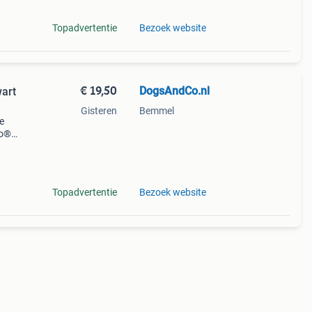
Topadvertentie
Bezoek website
€ 19,50
DogsAndCo.nl
art
Gisteren
Bemmel
e
co®
r niet
 r
Topadvertentie
Bezoek website