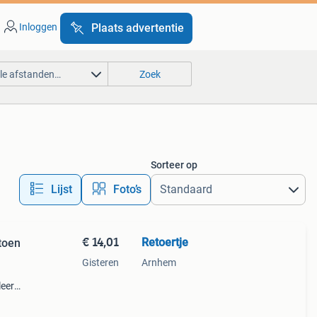
Inloggen
Plaats advertentie
lle afstanden…
Zoek
Sorteer op
Lijst
Foto’s
€ 14,01
Retoertje
toen
Gisteren
Arnhem
leerd