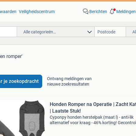
waarden
Veiligheidscentrum
Berichten
Meldingen
Alle categorieën…
A
en romper'
Ontvang meldingen van
r je zoekopdracht
nieuwe zoekresultaten
Honden Romper na Operatie | Zacht Ka
| Laatste Stuk!
Cyponpy honden herstelpak (maat l) - anti-lik
alternatief voor kraag - 46% korting! Gecontro
retourproduct - 100% functioneel. Maat: l
(controleer maattabel voor beste pasvorm).