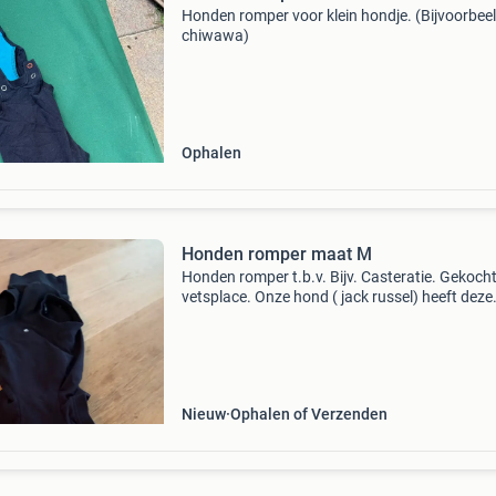
Honden romper voor klein hondje. (Bijvoorbee
chiwawa)
Ophalen
Honden romper maat M
Honden romper t.b.v. Bijv. Casteratie. Gekocht 
vetsplace. Onze hond ( jack russel) heeft deze
romper een halve dag gedragen. Dus eigenlijk 
goed als nieuw
Nieuw
Ophalen of Verzenden