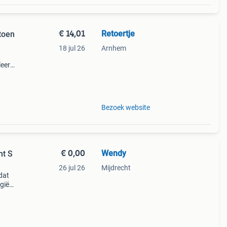
€ 14,01
Retoertje
toen
18 jul 26
Arnhem
leerd
Bezoek website
€ 0,00
Wendy
mt S
26 jul 26
Mijdrecht
dat
ygiëne