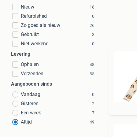
Nieuw
18
Refurbished
0
Zo goed als nieuw
26
Gebruikt
3
Niet werkend
0
Levering
Ophalen
48
Verzenden
35
Aangeboden sinds
Vandaag
0
Gisteren
2
Een week
7
Altijd
49