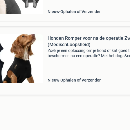
Materiaal: zacht,
Nieuw
Ophalen of Verzenden
Honden Romper voor na de operatie Zw
(MedischLoopsheid)
Zoek je een oplossing om je hond of kat goed t
beschermen na een operatie? Met het dogs&
operatie rompertje zorg je ervoor dat je huisdie
kan krabben, likken of bijten aan de wond. Het
Nieuw
Ophalen of Verzenden