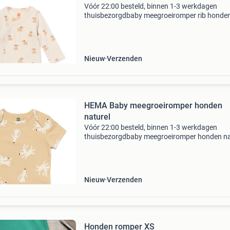
Vóór 22:00 besteld, binnen 1-3 werkdagen
thuisbezorgdbaby meegroeiromper rib honden 
nu voor slechts 10.49,-. Deze rib romper met l
mouwen heeft een lieve all-over print van hond
De overs
Nieuw
Verzenden
HEMA Baby meegroeiromper honden
naturel
Vóór 22:00 besteld, binnen 1-3 werkdagen
thuisbezorgdbaby meegroeiromper honden na
nu voor slechts 6.49,-. Deze zachte romper me
korte mouwen heeft een all-over hondenprint 
een handige envelo
Nieuw
Verzenden
Honden romper XS