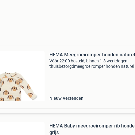
HEMA Meegroeiromper honden naturel
Vóór 22:00 besteld, binnen 1-3 werkdagen
thuisbezorgdmeegroeiromper honden naturel
voor slechts 7.49,-. Deze zachte romper met l
mouw heeft een all-over print van lieve hondje
enveloppehal
Nieuw
Verzenden
HEMA Baby meegroeiromper rib honde
grijs