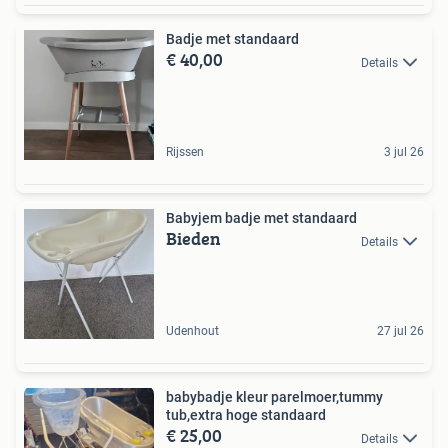
Badje met standaard
€ 40,00
Details
Rijssen
3 jul 26
Babyjem badje met standaard
Bieden
Details
Udenhout
27 jul 26
babybadje kleur parelmoer,tummy
tub,extra hoge standaard
€ 25,00
Details