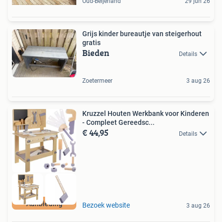
Oud-Beijerland
29 jun 26
Grijs kinder bureautje van steigerhout
gratis
Bieden
Details
Zoetermeer
3 aug 26
Kruzzel Houten Werkbank voor Kinderen
- Compleet Gereedsc...
€ 44,95
Details
Aanbieding
Bezoek website
3 aug 26