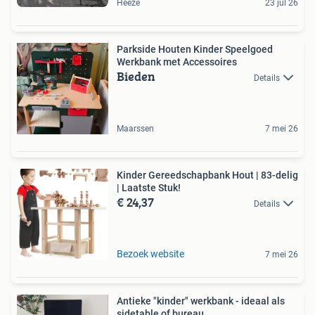
Heeze
23 jul 26
Parkside Houten Kinder Speelgoed
Werkbank met Accessoires
Bieden
Details
Maarssen
7 mei 26
Kinder Gereedschapbank Hout | 83-delig
| Laatste Stuk!
€ 24,37
Details
Bezoek website
7 mei 26
Antieke "kinder" werkbank - ideaal als
sidetable of bureau