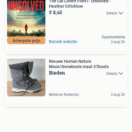
The Cal Lovett Files1- Unsolved -
Heather Critchlow
€ 8,45
Details
Topadvertentie
Scherpste prijs
Bezoek website
3 aug 26
Nieuwe Human Nature
Moon/Snowboots maat 37boots
Bieden
Details
Berkel en Rodenrijs
3 aug 26