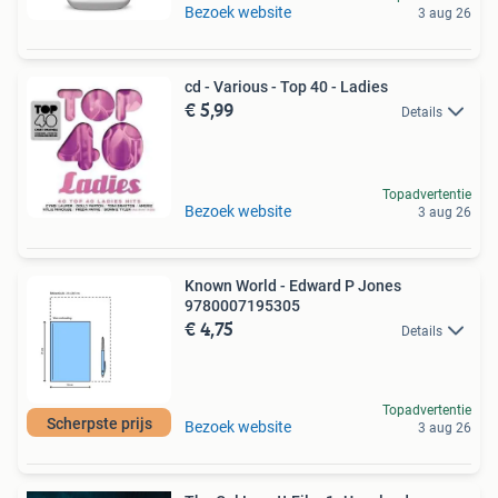
Bezoek website
3 aug 26
cd - Various - Top 40 - Ladies
€ 5,99
Details
Topadvertentie
Bezoek website
3 aug 26
Known World - Edward P Jones
9780007195305
€ 4,75
Details
Topadvertentie
Scherpste prijs
Bezoek website
3 aug 26