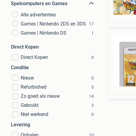
Spelcomputers en Games
Alle advertenties
Games | Nintendo 2DS en 3DS
17
Games | Nintendo DS
1
Direct Kopen
Direct Kopen
0
Conditie
Nieuw
0
Refurbished
0
Zo goed als nieuw
14
Gebruikt
3
Niet werkend
0
Levering
Ophalen
10