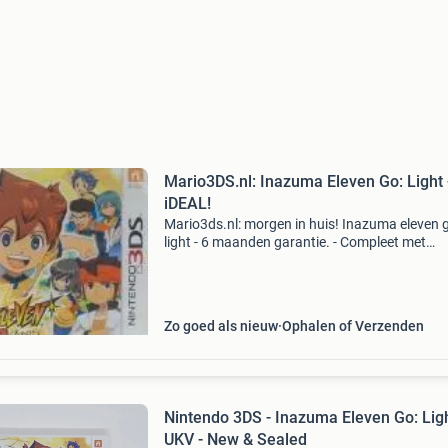
Mario3DS.nl: Inazuma Eleven Go: Light 
iDEAL!
Mario3ds.nl: morgen in huis! Inazuma eleven 
light - 6 maanden garantie. - Compleet met
handleiding en doosje. - Retourneren mag bin
weken. Bestel ook op mario3ds.nl: - voor 18.0
besteld is
Zo goed als nieuw
Ophalen of Verzenden
Nintendo 3DS - Inazuma Eleven Go: Ligh
UKV - New & Sealed