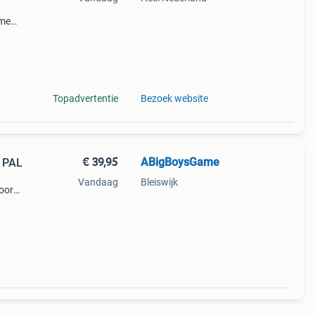
ame
eel
Topadvertentie
Bezoek website
€ 39,95
ABigBoysGame
S PAL
Vandaag
Bleiswijk
oor
ijn
bieden