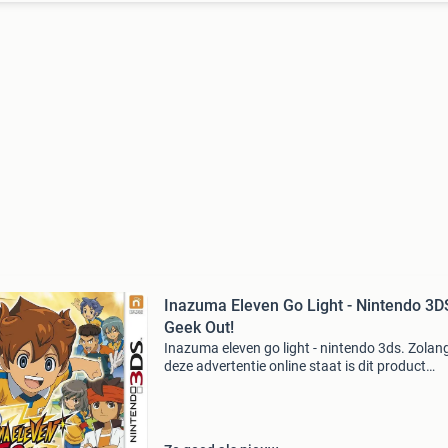
Inazuma Eleven Go Light - Nintendo 3D
Geek Out!
Inazuma eleven go light - nintendo 3ds. Zolan
deze advertentie online staat is dit product
beschikbaar. Welkom bij geek out games en
collectibles ! De webshop voor al uw game en
collectible needs! Vo