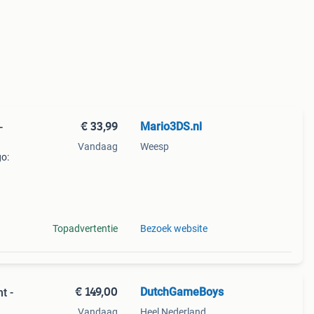
€ 33,99
Mario3DS.nl
-
Vandaag
Weesp
go:
nen 2
0U
Topadvertentie
Bezoek website
€ 149,00
DutchGameBoys
t -
Vandaag
Heel Nederland