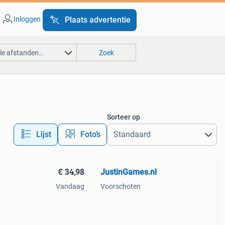
Inloggen
Plaats advertentie
lle afstanden…
Zoek
Sorteer op
Lijst
Foto’s
€ 34,98
JustinGames.nl
Vandaag
Voorschoten
.