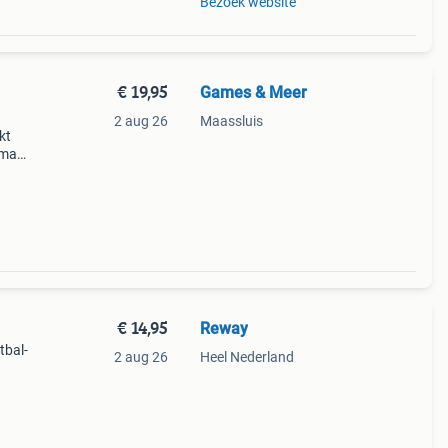
Bezoek website
€ 19,95
Games & Meer
2 aug 26
Maassluis
kt
 maar
 Kijk
€ 14,95
Reway
tbal-
2 aug 26
Heel Nederland
n