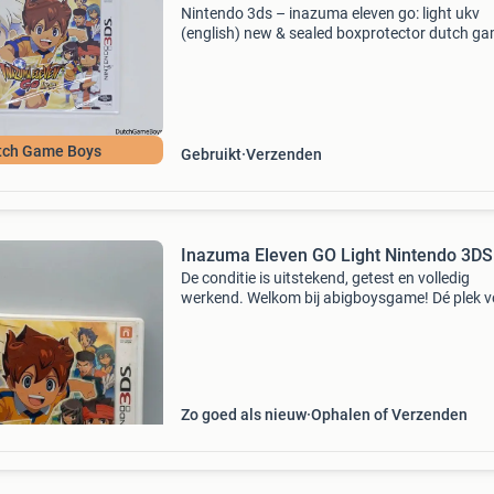
Nintendo 3ds – inazuma eleven go: light ukv
(english) new & sealed boxprotector dutch g
boys welkom op de site van de
dutchgameboys.games en consoles van heel v
platforms. Neem snel eens een
tch Game Boys
Gebruikt
Verzenden
Inazuma Eleven GO Light Nintendo 3D
De conditie is uitstekend, getest en volledig
werkend. Welkom bij abigboysgame! Dé plek v
casual/hardcore en retro gamers die op zoek z
naar de beste deals en unieke producten! Wij 
een br
Zo goed als nieuw
Ophalen of Verzenden