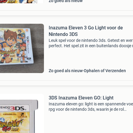
Zo goed als nieuw
Inazuma Eleven 3 Go Light voor de
Nintendo 3DS
Leuk spel voor de nintendo 3ds. Getest en wer
perfect. Het spel zit in een buitenlands doosje
speelt gewoon in het engels af, zie foto&#39;s!
voor meer spelcomputer spellen & spull
Zo goed als nieuw
Ophalen of Verzenden
3DS Inazuma Eleven GO: Light
Inazuma eleven go: light is een spannende voe
rpg voor de nintendo 3ds, waarin je de rol
aanneemt van arion sherwind en zijn vrienden
terwijl ze de wereld van het voetbal redden va
duistere krach