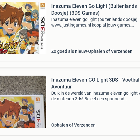
Inazuma Eleven Go Light (Buitenlands
Doosje) (3DS Games)
Inazuma eleven go light (buitenlands doosje)
www.justingames.nl koop al jouw games,
accessoires en consoles veilig en snel via onze
webshop met ideal of klarna achteraf betalen 
Groot assortiment en
Zo goed als nieuw
Ophalen of Verzenden
Inazuma Eleven GO Light 3DS - Voetba
Avontuur
Duik in de wereld van inazuma eleven go light 
de nintendo 3ds! Beleef een spannend
voetbalavontuur vol unieke personages, speci
technieken en een meeslepend verhaal. Leid j
naar de overw
Ophalen of Verzenden