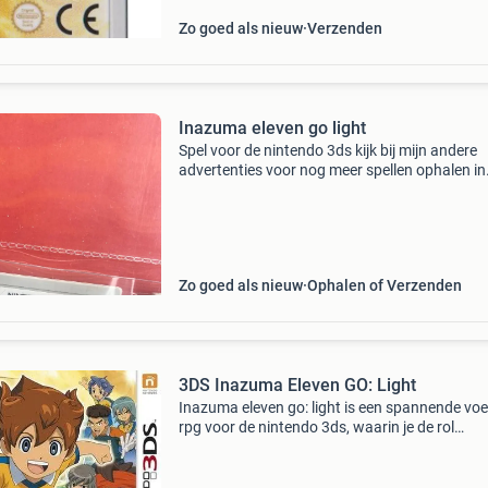
Zo goed als nieuw
Verzenden
Inazuma eleven go light
Spel voor de nintendo 3ds kijk bij mijn andere
advertenties voor nog meer spellen ophalen in
rotterdam of verzenden
Zo goed als nieuw
Ophalen of Verzenden
3DS Inazuma Eleven GO: Light
Inazuma eleven go: light is een spannende voe
rpg voor de nintendo 3ds, waarin je de rol
aanneemt van arion sherwind en zijn vrienden
terwijl ze de wereld van het voetbal redden va
duistere krach