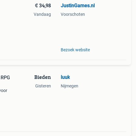
€ 34,98
JustinGames.nl
Vandaag
Voorschoten
.
Bezoek website
Bieden
luuk
l RPG
Gisteren
Nijmegen
voor
ale
e team