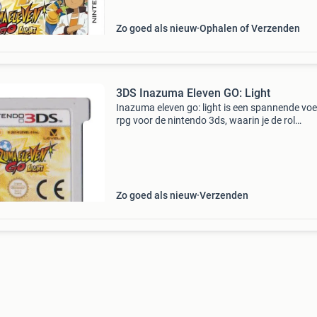
Groot assortiment en
Zo goed als nieuw
Ophalen of Verzenden
3DS Inazuma Eleven GO: Light
Inazuma eleven go: light is een spannende voe
rpg voor de nintendo 3ds, waarin je de rol
aanneemt van arion sherwind en zijn vrienden
terwijl ze de wereld van het voetbal redden va
duistere krach
Zo goed als nieuw
Verzenden