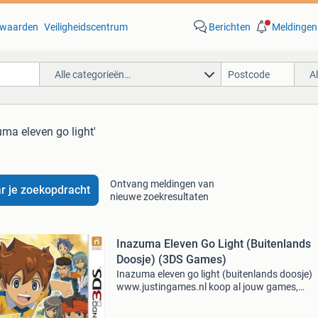
waarden
Veiligheidscentrum
Berichten
Meldingen
Alle categorieën…
A
uma eleven go light'
Ontvang meldingen van
r je zoekopdracht
nieuwe zoekresultaten
Inazuma Eleven Go Light (Buitenlands
Doosje) (3DS Games)
Inazuma eleven go light (buitenlands doosje)
www.justingames.nl koop al jouw games,
accessoires en consoles veilig en snel via onze
webshop met ideal of klarna achteraf betalen 