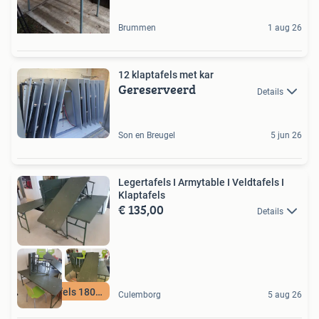
Brummen
1 aug 26
12 klaptafels met kar
Gereserveerd
Details
Son en Breugel
5 jun 26
Legertafels I Armytable I Veldtafels I
Klaptafels
€ 135,00
Details
Legertafels 180x70
Culemborg
5 aug 26