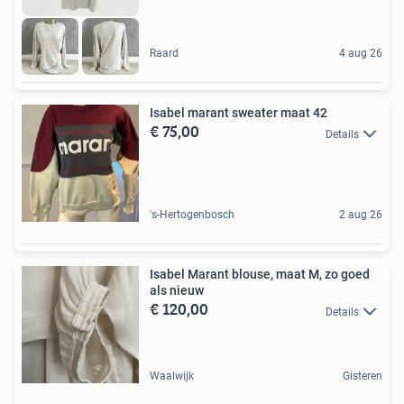
Raard
4 aug 26
Isabel marant sweater maat 42
€ 75,00
Details
's-Hertogenbosch
2 aug 26
Isabel Marant blouse, maat M, zo goed
als nieuw
€ 120,00
Details
Waalwijk
Gisteren