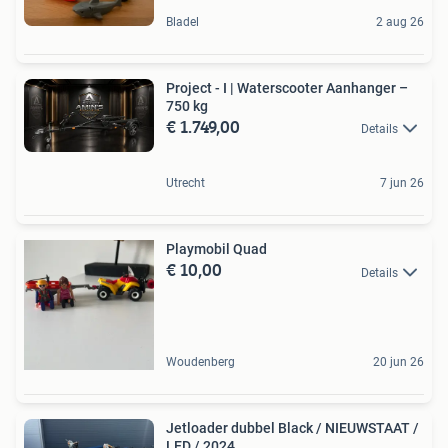
Bladel
2 aug 26
Project - I | Waterscooter Aanhanger –
750 kg
€ 1.749,00
Details
Utrecht
7 jun 26
Playmobil Quad
€ 10,00
Details
Woudenberg
20 jun 26
Jetloader dubbel Black / NIEUWSTAAT /
LED / 2024