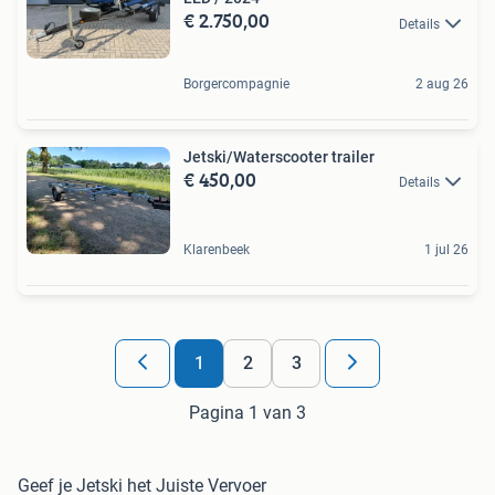
€ 2.750,00
Details
Borgercompagnie
2 aug 26
Jetski/Waterscooter trailer
€ 450,00
Details
Klarenbeek
1 jul 26
1
2
3
Pagina 1 van 3
Geef je Jetski het Juiste Vervoer