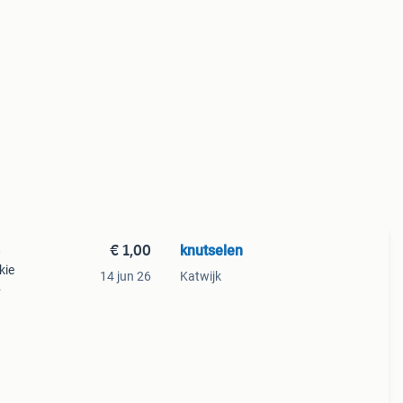
€ 1,00
knutselen
e
kie
14 jun 26
Katwijk
ties
them