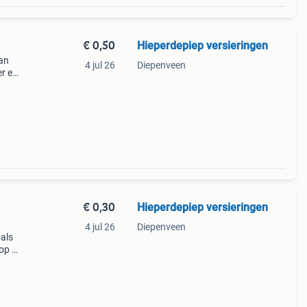
€ 0,50
Hieperdepiep versieringen
an
4 jul 26
Diepenveen
er een
 Voor
€ 0,30
Hieperdepiep versieringen
4 jul 26
Diepenveen
 als
 op de
/st +