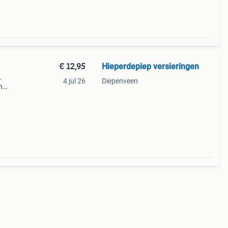
€ 12,95
Hieperdepiep versieringen
.
4 jul 26
Diepenveen
n