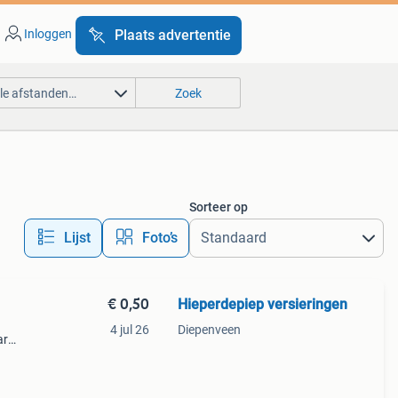
Inloggen
Plaats advertentie
lle afstanden…
Zoek
Sorteer op
Lijst
Foto’s
€ 0,50
Hieperdepiep versieringen
4 jul 26
Diepenveen
ar
s
ge