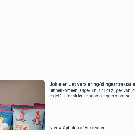
Jokie en Jet versiering/slinger/traktati
Binnenkort een jarige? En is hij of zij gek van jo
en jet? Ik maak leuke naamslingers maar ook
gewone slingers in dit thema. Maar ook trakta
zowel incl vulling als exl vulling. Leuk om een 
Nieuw
Ophalen of Verzenden