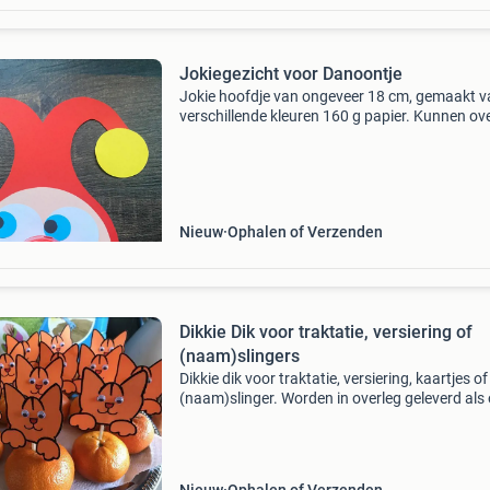
Jokiegezicht voor Danoontje
Jokie hoofdje van ongeveer 18 cm, gemaakt v
verschillende kleuren 160 g papier. Kunnen ov
50 grams danoontje worden gelegd. Worden
geleverd als op de tweede foto voor €0,50/st.
vrage
Nieuw
Ophalen of Verzenden
Dikkie Dik voor traktatie, versiering of
(naam)slingers
Dikkie dik voor traktatie, versiering, kaartjes of
(naam)slinger. Worden in overleg geleverd als
tweede foto in verschillende maten vanaf 0,30
evt verzendkosten. Vanaf €0,75 te lev