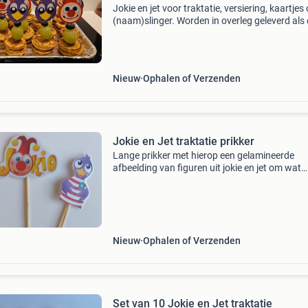
Jokie en jet voor traktatie, versiering, kaartjes 
(naam)slinger. Worden in overleg geleverd als
tweede foto in verschillende maten vanaf 0,30
evt verzendkosten. Vanaf €0,75 te l
Nieuw
Ophalen of Verzenden
Jokie en Jet traktatie prikker
Lange prikker met hierop een gelamineerde
afbeelding van figuren uit jokie en jet om wat
gezonds of lekkers aan te prikken maar ook le
voor op de taart prijs is voor 1 prikker en ze w
gemengd g
Nieuw
Ophalen of Verzenden
Set van 10 Jokie en Jet traktatie