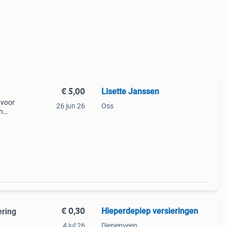
€ 5,00
Lisette Janssen
 voor
26 jun 26
Oss
n
€ 0,30
Hieperdepiep versieringen
ering
4 jul 26
Diepenveen