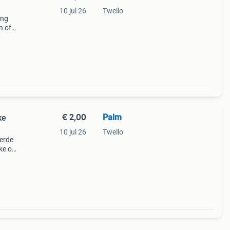
10 jul 26
Twello
ing
n of
s
€ 2,00
Palm
ke
10 jul 26
Twello
eerde
ke of
 meer