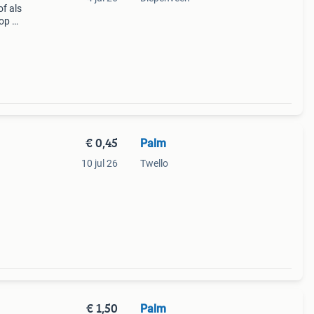
of als
 op de
/st +
€ 0,45
Palm
10 jul 26
Twello
uk
orden
€ 1,50
Palm