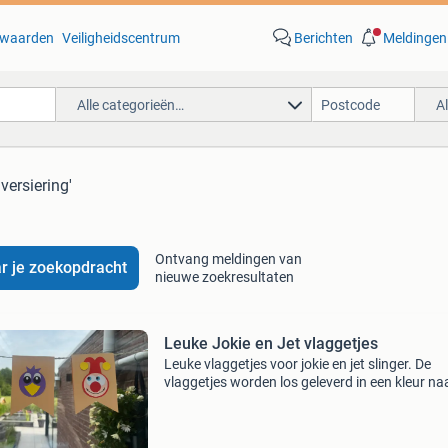
waarden
Veiligheidscentrum
Berichten
Meldingen
Alle categorieën…
A
 versiering'
Ontvang meldingen van
r je zoekopdracht
nieuwe zoekresultaten
Leuke Jokie en Jet vlaggetjes
Leuke vlaggetjes voor jokie en jet slinger. De
vlaggetjes worden los geleverd in een kleur na
keuze voor €0,50/st, €1,00/setje. De vlaggetje
kunnen over een touw of lint naar keus gehan