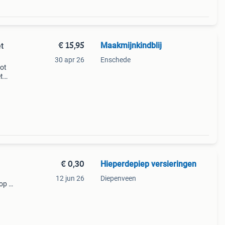
€ 15,95
Maakmijnkindblij
t
30 apr 26
Enschede
oot
et
g
d =
€ 0,30
Hieperdepiep versieringen
12 jun 26
Diepenveen
 op de
/st +