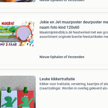
Nieuw
Ophalen of Verzenden
Jokie en Jet muurposter deurposter me
naam foto kind 120x60
Maakmijnkindblij is dé feestwinkel met een gr
assortiment originele licentie feestartikelen m
aanvullend unieke gepersonaliseerde versierin
voor het echte wauw effect! Voor 15:00 bestel
dezel
Nieuw
Ophalen of Verzenden
Leuke kikkertraltatie
Kikker voor traktatie, versiering, kaartjes of als
(naam)slinger. Worden in overleg geleverd als
tweede foto in verschillende maten vanaf 0,30
evt verzendkosten. Vanaf €0,75 te leveren