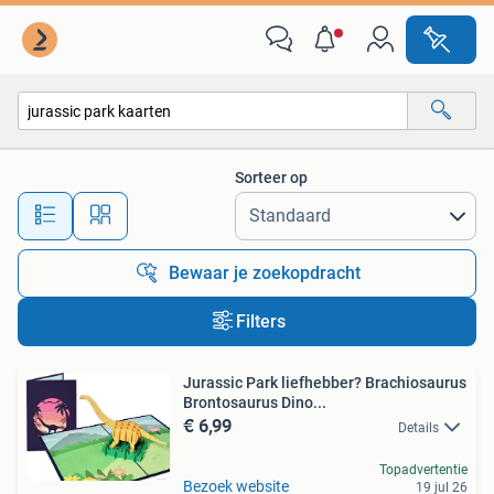
Alle categorieën…
Sorteer op
Alle afstanden…
Bewaar je zoekopdracht
Filters
Jurassic Park liefhebber? Brachiosaurus
Brontosaurus Dino...
€ 6,99
Details
Topadvertentie
Bezoek website
19 jul 26