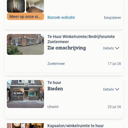
Meer op onze site
Bezoek website
Eergisteren
Te Huur Winkelruimte/Bedrijfsruimte
Zoetermeer
Zie omschrijving
Details
Zoetermeer
17 jul 26
Te huur
Bieden
Details
Utrecht
23 jul 26
Kapsalon/winkelruimte te huur