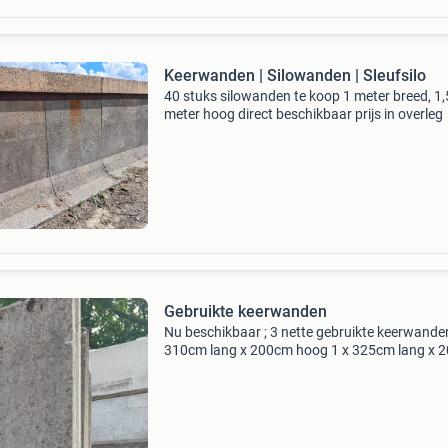
Keerwanden | Silowanden | Sleufsilo
40 stuks silowanden te koop 1 meter breed, 1
meter hoog direct beschikbaar prijs in overleg
Gebruikte keerwanden
Nu beschikbaar ; 3 nette gebruikte keerwande
310cm lang x 200cm hoog 1 x 325cm lang x 
hoog 1 x 300cm lang x 225cm hoog deze
keerwanden staan op ons terrein in son en k
met eigen transp