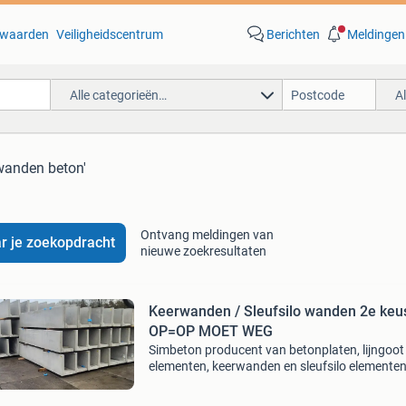
waarden
Veiligheidscentrum
Berichten
Meldingen
Alle categorieën…
A
wanden beton'
Ontvang meldingen van
r je zoekopdracht
nieuwe zoekresultaten
Keerwanden / Sleufsilo wanden 2e keu
OP=OP MOET WEG
Simbeton producent van betonplaten, lijngoot
elementen, keerwanden en sleufsilo elementen
Naast het grote assortiment aan nieuwe bet
elementen hebben wij ook regelmatig 2e keus