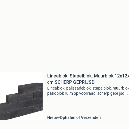
Lineablok, Stapelblok, Muurblok 12x12
cm SCHERP GEPRIJSD
Lineablok, palissadeblok, stapelblok, muurblok
patioblok ruim op voorraad, scherp geprijsd!
Lineablokken zijn op dit moment erg populair 
het maken van bloembakken, kantopsluiting o
bijboorbeeld
Nieuw
Ophalen of Verzenden