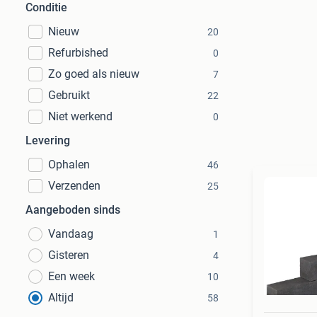
Conditie
Nieuw
20
Refurbished
0
Zo goed als nieuw
7
Gebruikt
22
Niet werkend
0
Levering
Ophalen
46
Verzenden
25
Aangeboden sinds
Vandaag
1
Gisteren
4
Een week
10
Altijd
58