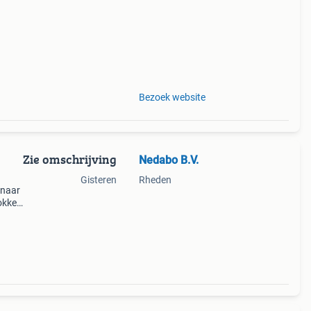
 beton
Bezoek website
Zie omschrijving
Nedabo B.V.
Gisteren
Rheden
 naar
lokken
en
oren