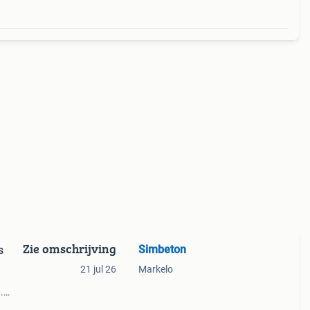
Zie omschrijving
Simbeton
s
21 jul 26
Markelo
.
onnen