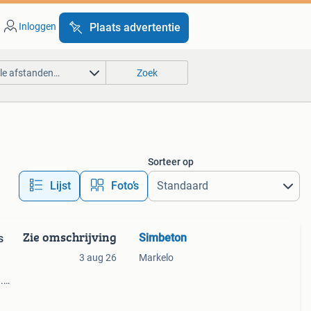
Inloggen
Plaats advertentie
lle afstanden…
Zoek
Sorteer op
Lijst
Foto’s
Zie omschrijving
Simbeton
s
3 aug 26
Markelo
.
onnen
 beton