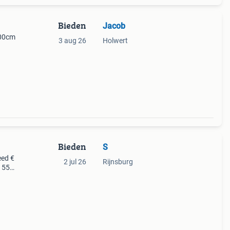
Bieden
Jacob
100cm
3 aug 26
Holwert
Bieden
S
eed €
2 jul 26
Rijnsburg
€ 55
 per