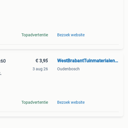
Topadvertentie
Bezoek website
€ 3,95
WestBrabantTuinmaterialen.nl
x60
3 aug 26
Oudenbosch
,
voor
f
Topadvertentie
Bezoek website