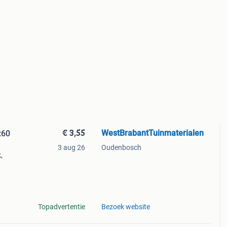
€ 3,55
WestBrabantTuinmaterialen
x60
3 aug 26
Oudenbosch
,
voor
f
Topadvertentie
Bezoek website