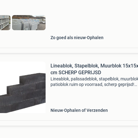
elementen.
Zo goed als nieuw
Ophalen
Lineablok, Stapelblok, Muurblok 15x15
cm SCHERP GEPRIJSD
Lineablok, palissadeblok, stapelblok, muurblok
patioblok ruim op voorraad, scherp geprijsd!
Lineablokken zijn op dit moment erg populair 
het maken van bloembakken, kantopsluiting o
bijboorbeeld
Nieuw
Ophalen of Verzenden