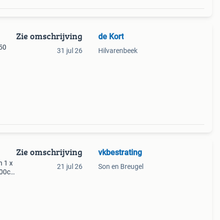
Zie omschrijving
de Kort
,50
31 jul 26
Hilvarenbeek
Zie omschrijving
vkbestrating
n 1 x
21 jul 26
Son en Breugel
200cm
unnen