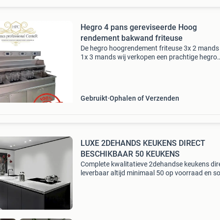
Hegro 4 pans gereviseerde Hoog
rendement bakwand friteuse
De hegro hoogrendement friteuse 3x 2 mands
1x 3 mands wij verkopen een prachtige hegro
hoogrendement friteuse 3x 2 mands en 1x 3
mands. Compleet gereviseerd! Specificaties: - 
mands hoog rendem
Gebruikt
Ophalen of Verzenden
LUXE 2DEHANDS KEUKENS DIRECT
BESCHIKBAAR 50 KEUKENS
Complete kwalitatieve 2dehandse keukens dir
leverbaar altijd minimaal 50 op voorraad en 
meer geachte marktplaatsbezoekers wij zijn jn
keukens en bedrijf in 2dehandse keukens en
verkopen comple