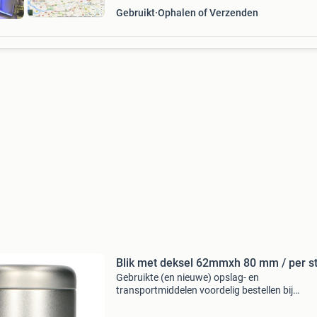
Gebruikt
Ophalen of Verzenden
Blik met deksel 62mmxh 80 mm / per 
Gebruikte (en nieuwe) opslag- en
transportmiddelen voordelig bestellen bij
emtrade.nl blik met deksel 62mmxh 80 mm / p
stuk (per stuk) voorraad: 34752 prijs: €0.75 Ex