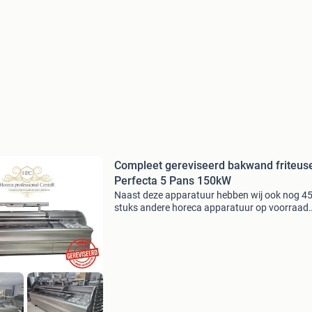
Compleet gereviseerd bakwand friteus
Perfecta 5 Pans 150kW
Naast deze apparatuur hebben wij ook nog 4
stuks andere horeca apparatuur op voorraad
hierbij bieden we aan: zeer krachtige gerevise
perfecta bakwand friteuse verbeterd rendemen
150 kw op aar