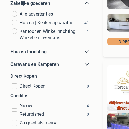
Zakelijke goederen
Alle advertenties
Horeca | Keukenapparatuur
41
Kantoor en Winkelinrichting |
1
Winkel en Inventaris
DIRE
Huis en Inrichting
Caravans en Kamperen
Direct Kopen
Direct Kopen
0
Conditie
Nieuw
4
Refurbished
0
Zo goed als nieuw
1