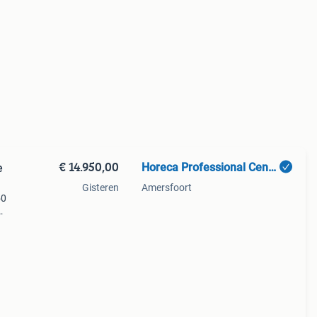
€ 14.950,00
Horeca Professional Center BV.
e
Gisteren
Amersfoort
50
erde
t -