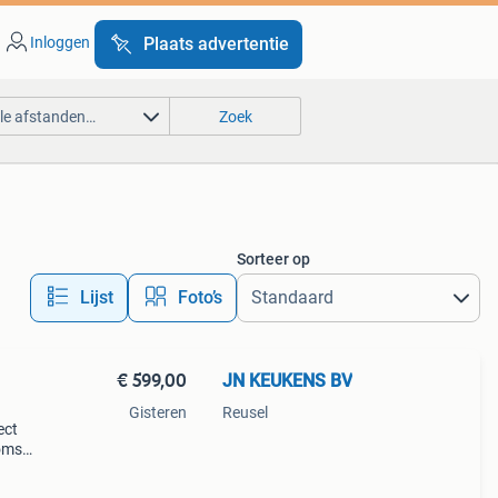
Inloggen
Plaats advertentie
lle afstanden…
Zoek
Sorteer op
Lijst
Foto’s
€ 599,00
JN KEUKENS BV
Gisteren
Reusel
ect
soms