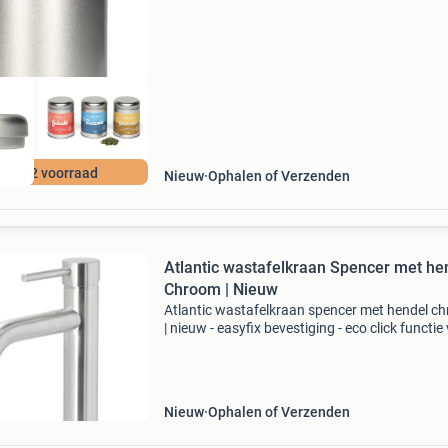
Btw vraag naar de mogel
00 m2 voorraad
Nieuw
Ophalen of Verzenden
Atlantic wastafelkraan Spencer met he
Chroom | Nieuw
Atlantic wastafelkraan spencer met hendel c
| nieuw - easyfix bevestiging - eco click functie
waterbesparing - coolstart functie voor
energiebesparing - antikalk perlator - let op!
Achteraf
Nieuw
Ophalen of Verzenden