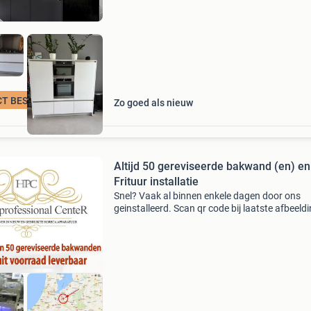
verkopen comple
CT BESCHIKBAAR
Zo goed als nieuw
Altijd 50 gereviseerde bakwand (en) en
Frituur installatie
Snel? Vaak al binnen enkele dagen door ons
geinstalleerd. Scan qr code bij laatste afbeeld
voor onze revisie video voor de complete revisi
video op youtube. Klik op alle advertenties vo
comp