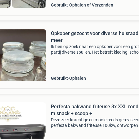
Gebruikt
Ophalen of Verzenden
Opkoper gezocht voor diverse huisraad
meer
Ik ben op zoek naar een opkoper voor een gro
partij diverse spullen. Het betreft kleding, sch
pannen, tupperware, mokken en glazen. Een d
hiervan staat al op marktplaats, maar er is no
Gebruikt
Ophalen
Perfecta bakwand friteuse 3x XXL rond
m snack + scoop +
Deze zeer krachtige en mooie reeds gerevisee
perfecta bakwand friteuse 100kw, ontworpen
relatief hoge volumes te kunnen verwerken. D
perfecta frituuroven heeft de volgende