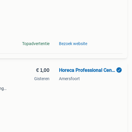
Topadvertentie
Bezoek website
€ 1,00
Horeca Professional Center BV.
Gisteren
Amersfoort
ing
e
or ons