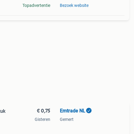
Topadvertentie
Bezoek website
€ 0,75
Emtrade NL
stuk
Gisteren
Gemert
er
cl.