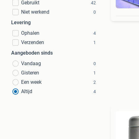
Gebruikt
42
Niet werkend
0
Levering
Ophalen
4
Verzenden
1
Aangeboden sinds
Vandaag
0
Gisteren
1
Een week
2
Altijd
4