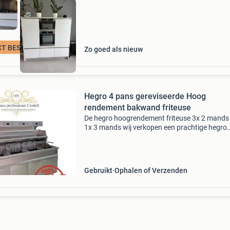
CT BESCHIKBAAR
Zo goed als nieuw
Hegro 4 pans gereviseerde Hoog
rendement bakwand friteuse
De hegro hoogrendement friteuse 3x 2 mands
1x 3 mands wij verkopen een prachtige hegro
hoogrendement friteuse 3x 2 mands en 1x 3
mands. Compleet gereviseerd! Specificaties: - 
mands hoog rendem
Gebruikt
Ophalen of Verzenden