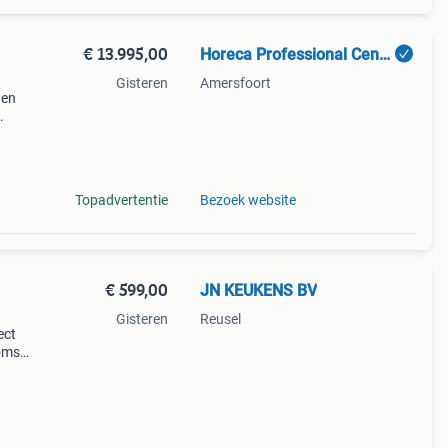
€ 13.995,00
Horeca Professional Center BV.
Gisteren
Amersfoort
 en
4x 2
Topadvertentie
Bezoek website
€ 599,00
JN KEUKENS BV
Gisteren
Reusel
ect
soms