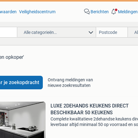
waarden
Veiligheidscentrum
Berichten
Meldingen
Alle categorieën…
A
en opkoper'
Ontvang meldingen van
r je zoekopdracht
nieuwe zoekresultaten
LUXE 2DEHANDS KEUKENS DIRECT
BESCHIKBAAR 50 KEUKENS
Complete kwalitatieve 2dehandse keukens dir
leverbaar altijd minimaal 50 op voorraad en 
meer geachte marktplaatsbezoekers wij zijn jn
keukens en bedrijf in 2dehandse keukens en