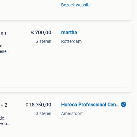
Bezoek website
€ 700,00
martha
 en
Gisteren
Rotterdam
te
oenen,
eel
g vee
€ 18.750,00
Horeca Professional Center BV.
 + 2
Gisteren
Amersfoort
rde
 voor
eze