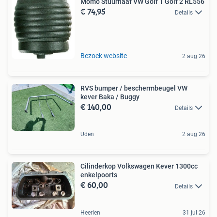
Momo Stuurnaaf VW Golf 1 Golf 2 RL556
€ 74,95
Details
Bezoek website
2 aug 26
RVS bumper / beschermbeugel VW
kever Baka / Buggy
€ 140,00
Details
Uden
2 aug 26
Cilinderkop Volkswagen Kever 1300cc
enkelpoorts
€ 60,00
Details
Heerlen
31 jul 26