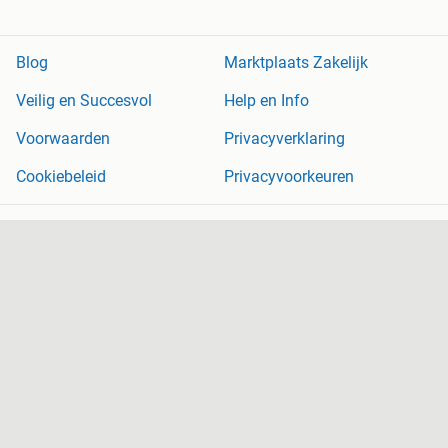
Blog
Marktplaats Zakelijk
Veilig en Succesvol
Help en Info
Voorwaarden
Privacyverklaring
Cookiebeleid
Privacyvoorkeuren
Over Marktplaats
Werken bij
Perskamer
Adevinta
2dehands
2ememain
Sitemap
Marktplaats is, voor zover wettelijk toegestaan, niet aansprakelijk
voor (gevolg)schade die voortkomt uit het gebruik van deze site,