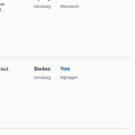
 en
Vandaag
Wanssum
t
ssen.
ar.
Bieden
Yoni
incl.
Vandaag
Nijmegen