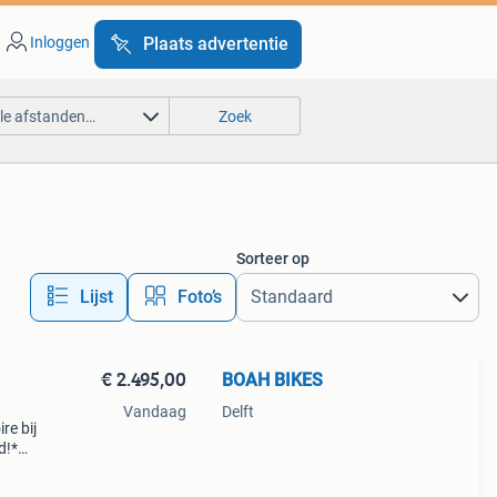
Inloggen
Plaats advertentie
lle afstanden…
Zoek
Sorteer op
Lijst
Foto’s
€ 2.495,00
BOAH BIKES
Vandaag
Delft
re bij
d!*
een
kfie