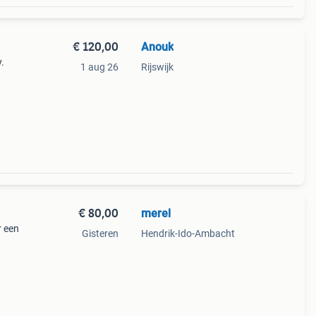
€ 120,00
Anouk
.
1 aug 26
Rijswijk
€ 80,00
merel
r een
Gisteren
Hendrik-Ido-Ambacht
van uw