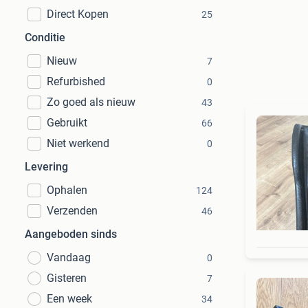
Direct Kopen
25
Conditie
Nieuw
7
Refurbished
0
Zo goed als nieuw
43
Gebruikt
66
Niet werkend
0
Levering
Ophalen
124
Verzenden
46
Aangeboden sinds
Vandaag
0
Gisteren
7
Een week
34