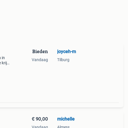
Bieden
joyceh-m
 in
Vandaag
Tilburg
 krijg
€ 90,00
michelle
Vandaag
Almere