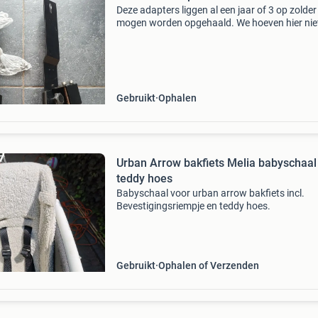
Deze adapters liggen al een jaar of 3 op zolder
mogen worden opgehaald. We hoeven hier nie
perse iets voor te hebben, geef wat je kunt mi
Stuur me ff een berichtje en ik leg ze voor je kla
Gebruikt
Ophalen
Urban Arrow bakfiets Melia babyschaal 
teddy hoes
Babyschaal voor urban arrow bakfiets incl.
Bevestigingsriempje en teddy hoes.
Gebruikt
Ophalen of Verzenden