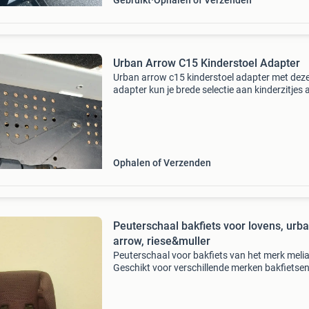
Gebruikt
Ophalen of Verzenden
Urban Arrow C15 Kinderstoel Adapter
Urban arrow c15 kinderstoel adapter met dez
adapter kun je brede selectie aan kinderzitjes 
de onderkant van de box bevestigen, zodat je 
comfortabel en goed beschermd meerijdt.
Nieuwprijs: &e
Ophalen of Verzenden
Peuterschaal bakfiets voor lovens, urb
arrow, riese&muller
Peuterschaal voor bakfiets van het merk melia
Geschikt voor verschillende merken bakfietsen
niet meer nodig.