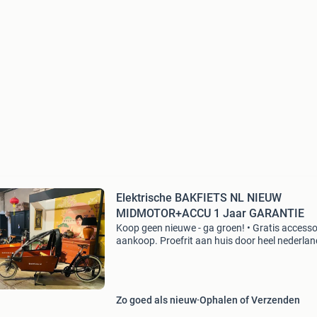
Elektrische BAKFIETS NL NIEUW
MIDMOTOR+ACCU 1 Jaar GARANTIE
Koop geen nieuwe - ga groen! • Gratis accessoi
aankoop. Proefrit aan huis door heel nederlan
Www boahbikes nl vanaf 2495euro prijs voor 
cargo short model. Stel je eigen elektrische ba
Zo goed als nieuw
Ophalen of Verzenden