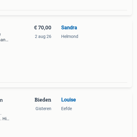
€ 70,00
Sandra
e
2 aug 26
Helmond
aan
kind
Bieden
Louise
an
Gisteren
Eefde
.
. Hier