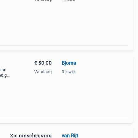
€ 50,00
Bjorna
rban
Vandaag
Rijswijk
ndig
en
Zie omschrijving
van Rijt