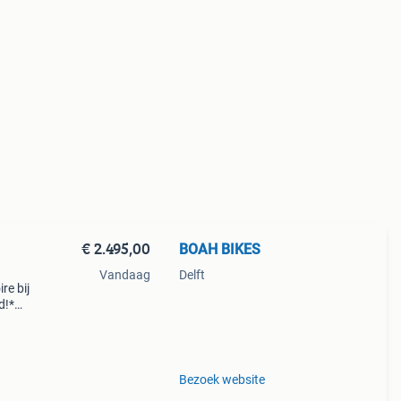
€ 2.495,00
BOAH BIKES
Vandaag
Delft
re bij
d!*
een
kfie
Bezoek website