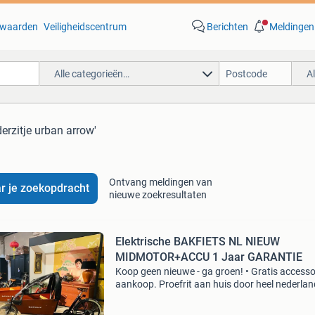
waarden
Veiligheidscentrum
Berichten
Meldingen
Alle categorieën…
A
derzitje urban arrow'
Ontvang meldingen van
r je zoekopdracht
nieuwe zoekresultaten
Elektrische BAKFIETS NL NIEUW
MIDMOTOR+ACCU 1 Jaar GARANTIE
Koop geen nieuwe - ga groen! • Gratis accessoi
aankoop. Proefrit aan huis door heel nederlan
Www boahbikes nl vanaf 2495euro prijs voor 
cargo short model. Stel je eigen elektrische ba