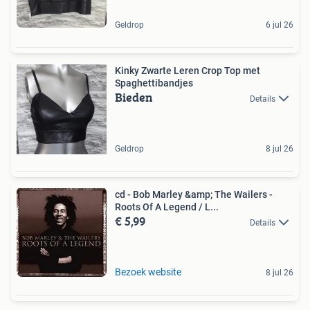
Geldrop
6 jul 26
Kinky Zwarte Leren Crop Top met
Spaghettibandjes
Bieden
Details
Geldrop
8 jul 26
cd - Bob Marley &amp; The Wailers -
Roots Of A Legend / L...
€ 5,99
Details
Bezoek website
8 jul 26