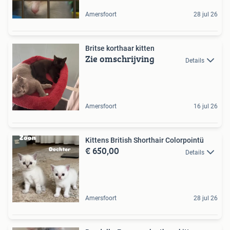
Amersfoort
28 jul 26
Britse korthaar kitten
Zie omschrijving
Details
Amersfoort
16 jul 26
Kittens British Shorthair Colorpointü
€ 650,00
Details
Amersfoort
28 jul 26