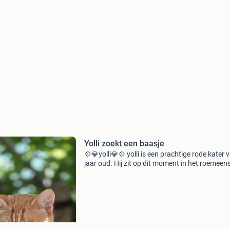
Yolli zoekt een baasje
💠💎yolli💎💠 yolli is een prachtige rode kater 
jaar oud. Hij zit op dit moment in het roemeen
asiel. Het is echt een gezellige knuffelkater. Hij 
gecastreerd, ingeënt, heeft bloedtest gehad