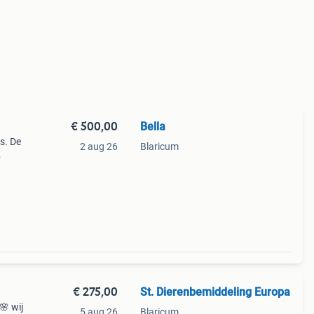
€ 500,00
Bella
s. De
2 aug 26
Blaricum
de
n kr
€ 275,00
St. Dierenbemiddeling Europa
🌸 wij
5 aug 26
Blaricum