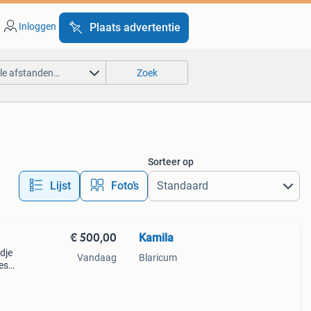
Inloggen
Plaats advertentie
lle afstanden…
Zoek
Sorteer op
Lijst
Foto’s
€ 500,00
Kamila
dje
Vandaag
Blaricum
es
g dat