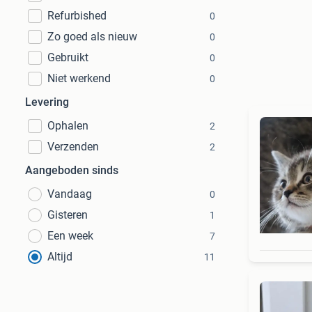
Refurbished
0
Zo goed als nieuw
0
Gebruikt
0
Niet werkend
0
Levering
Ophalen
2
Verzenden
2
Aangeboden sinds
Vandaag
0
Gisteren
1
Een week
7
Altijd
11