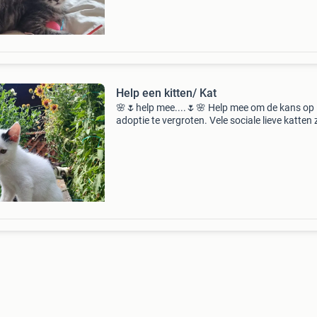
Help een kitten/ Kat
🌸🌷help mee....🌷🌸 Help mee om de kans op
adoptie te vergroten. Vele sociale lieve katten 
onnodig in het asiel in roemenië. Om hun kans
adoptie te vergroten zou het geweldig zijn als 