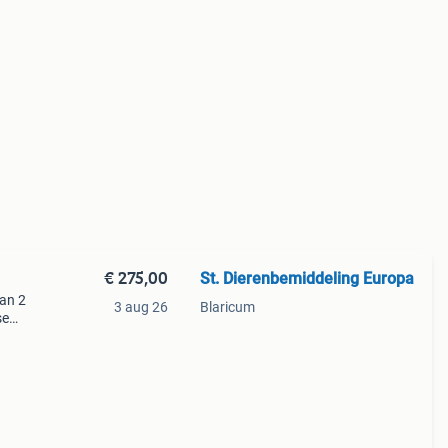
€ 275,00
St. Dierenbemiddeling Europa
van 2
3 aug 26
Blaricum
se
is