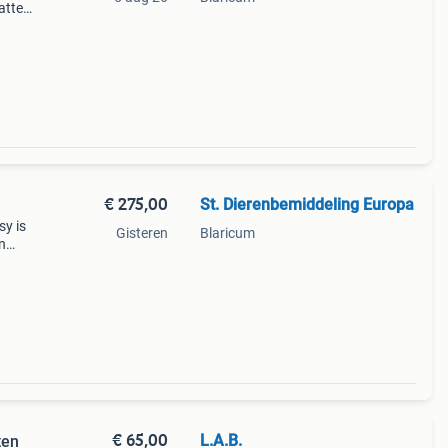
katten
 Ze
eha
€ 275,00
St. Dierenbemiddeling Europa
y is
Gisteren
Blaricum
in
Daar
 is
€ 65,00
L.A.B.
ten