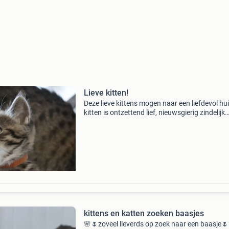
Lieve kitten!
Deze lieve kittens mogen naar een liefdevol hui
kitten is ontzettend lief, nieuwsgierig zindelijk
gewend aan alles in huis, ook zo ingericht om 
hele dag te kunnen spelen en onze supergaste
kittens en katten zoeken baasjes
🌸🌷zoveel lieverds op zoek naar een baasje🌷