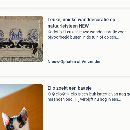
Leuke, unieke wanddecoratie op
natuurleisteen NEW
Kadotip ! Leuke nieuwe wanddecoratie voor
bijvoorbeeld buiten in de tuin of op een
(kinder)kamer. Het is een natuurleisteen die
bewerkt is met een afbeelding van lieve kittens
prinsjes en een prins
Nieuw
Ophalen of Verzenden
Elio zoekt een baasje
💠💎elio💎💠 elio is een leuk katertje van nog 
maanden oud. Hij verblijft nu nog in een
opvanggezin in den haag. Samen met zijn moe
Elio kan prima met andere katten en is gek op
honden. Het