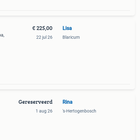
€ 225,00
Lisa
pa,
22 jul 26
Blaricum
n
n.
Gereserveerd
Rina
1 aug 26
's-Hertogenbosch