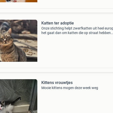
Katten ter adoptie
Onze stichting helpt zwerfkatten uit heel euro
het gaat dan om katten die op straat hebben
geleefd maar ook om katten die zijn afgestaa
omdat hun baasje niet meer voor ze kan zorge
Alle katten v
Kittens vrouwtjes
Mooie kittens mogen deze week weg