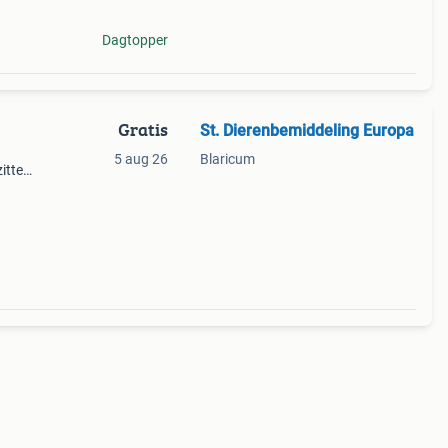
Dagtopper
Gratis
St. Dierenbemiddeling Europa
5 aug 26
Blaricum
zitten
 op
ze al