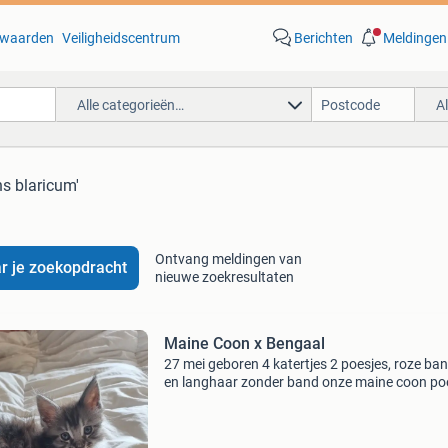
waarden
Veiligheidscentrum
Berichten
Meldingen
Alle categorieën…
A
ns blaricum'
Ontvang meldingen van
r je zoekopdracht
nieuwe zoekresultaten
Maine Coon x Bengaal
27 mei geboren 4 katertjes 2 poesjes, roze ban
en langhaar zonder band onze maine coon po
was uitgebroken en heeft het met de bengaal
gedaan uit de straat. Het was dus de bedoelin
zij het me