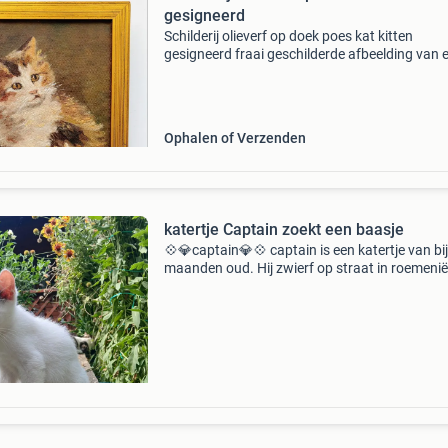
gesigneerd
Schilderij olieverf op doek poes kat kitten
gesigneerd fraai geschilderde afbeelding van 
poes of kitten. Olieverf op doek. Door het klein
formaat altijd wel ergens op te hangen.
Rechtsonder gesig
Ophalen of Verzenden
katertje Captain zoekt een baasje
💠💎captain💎💠 captain is een katertje van bi
maanden oud. Hij zwierf op straat in roemenië
samen met zijn broer en zusjes. Gelukkig heb
we ze kunnen vangen. Captain is honden en k
gewen