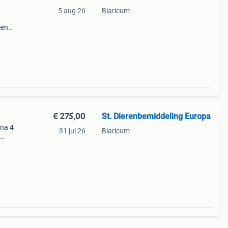
5 aug 26
Blaricum
een
e
€ 275,00
St. Dierenbemiddeling Europa
jna 4
31 jul 26
Blaricum
ben
atten