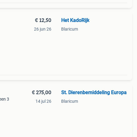
€ 12,50
Het KadoRijk
26 jun 26
Blaricum
, 2
€ 275,00
St. Dierenbemiddeling Europa
geen 3
14 jul 26
Blaricum
der.