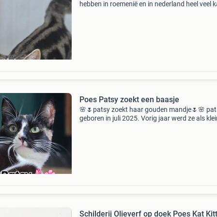
hebben in roemenië en in nederland heel veel 
die nog op zoek zijn naar hun gouden mandje.
zijn allemaal gechipt en ingeënt, ontwormd, b
Poes Patsy zoekt een baasje
🌸🌷patsy zoekt haar gouden mandje🌷🌸 pats
geboren in juli 2025. Vorig jaar werd ze als kle
kitten achtergelaten bij ons asiel in portugal. 
groeide ze samen op met de andere kittens. Ze
Schilderij Olieverf op doek Poes Kat Kit