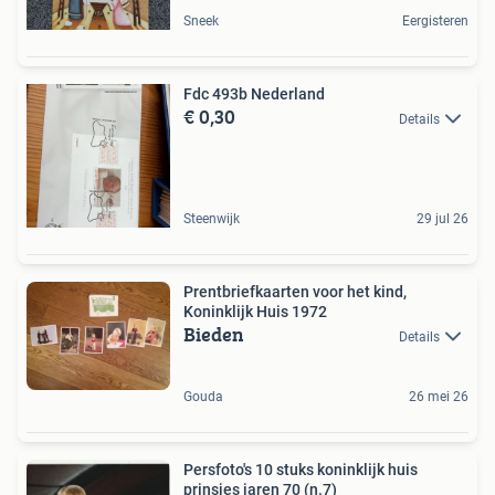
Sneek
Eergisteren
Fdc 493b Nederland
€ 0,30
Details
Steenwijk
29 jul 26
Prentbriefkaarten voor het kind,
Koninklijk Huis 1972
Bieden
Details
Gouda
26 mei 26
Persfoto's 10 stuks koninklijk huis
prinsjes jaren 70 (n.7)