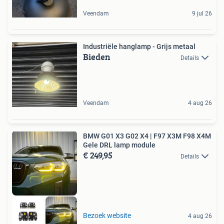
Veendam
9 jul 26
Industriële hanglamp - Grijs metaal
Bieden
Details
Veendam
4 aug 26
BMW G01 X3 G02 X4 | F97 X3M F98 X4M
Gele DRL lamp module
€ 249,95
Details
Bezoek website
4 aug 26