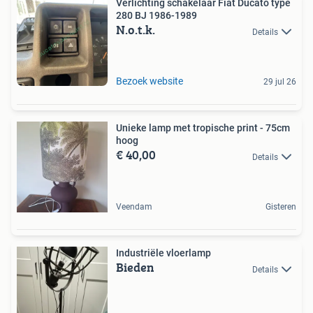
Verlichting schakelaar Fiat Ducato type
280 BJ 1986-1989
N.o.t.k.
Details
Bezoek website
29 jul 26
Unieke lamp met tropische print - 75cm
hoog
€ 40,00
Details
Veendam
Gisteren
Industriële vloerlamp
Bieden
Details