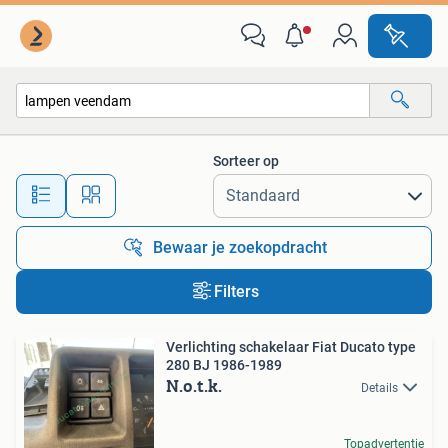
Alle categorieën…
Sorteer op
Alle afstanden…
Bewaar je zoekopdracht
Filters
Verlichting schakelaar Fiat Ducato type
280 BJ 1986-1989
N.o.t.k.
Details
Topadvertentie