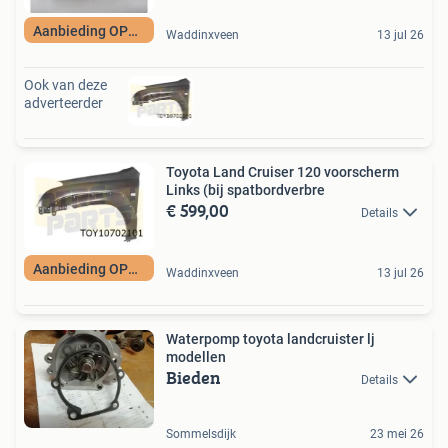
Aanbieding OP=OP
Waddinxveen
13 jul 26
Ook van deze
adverteerder
Toyota Land Cruiser 120 voorscherm
Links (bij spatbordverbre
€ 599,00
Details
Aanbieding OP=OP
Waddinxveen
13 jul 26
Waterpomp toyota landcruister lj
modellen
Bieden
Details
Sommelsdijk
23 mei 26