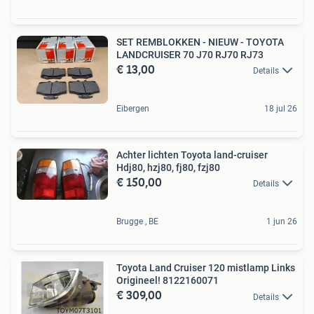
SET REMBLOKKEN - NIEUW - TOYOTA
LANDCRUISER 70 J70 RJ70 RJ73
€ 13,00
Details
Eibergen
18 jul 26
Achter lichten Toyota land-cruiser
Hdj80, hzj80, fj80, fzj80
€ 150,00
Details
Brugge , BE
1 jun 26
Toyota Land Cruiser 120 mistlamp Links
Origineel! 8122160071
€ 309,00
Details