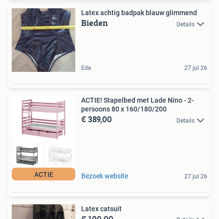
Latex achtig badpak blauw glimmend
Bieden
Details
Ede
27 jul 26
ACTIE! Stapelbed met Lade Nino - 2-
persoons 80 x 160/180/200
€ 389,00
Details
ACTIE
Bezoek website
27 jul 26
Latex catsuit
€ 100,00