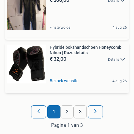
Details
Finsterwolde
4 aug 26
Hybride bokshandschoen Honeycomb
Nihon | Roze details
€ 32,00
Details
Bezoek website
4 aug 26
1
2
3
Pagina 1 van 3