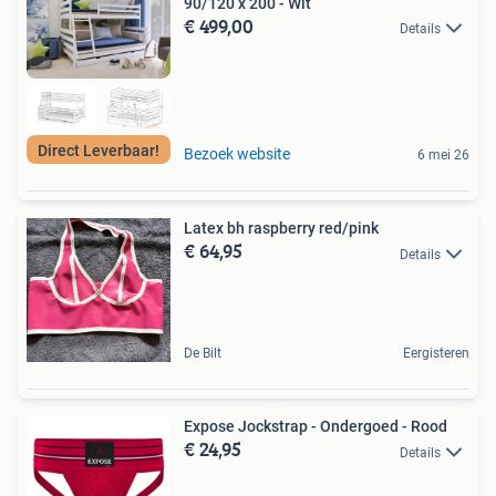
90/120 x 200 - Wit
€ 499,00
Details
Direct Leverbaar!
Bezoek website
6 mei 26
Latex bh raspberry red/pink
€ 64,95
Details
De Bilt
Eergisteren
Expose Jockstrap - Ondergoed - Rood
€ 24,95
Details