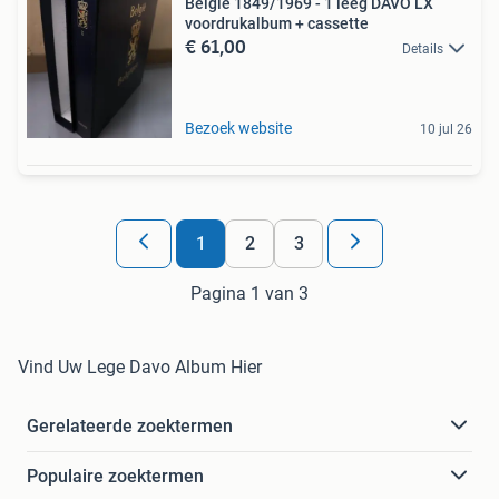
België 1849/1969 - 1 leeg DAVO LX
voordrukalbum + cassette
€ 61,00
Details
Bezoek website
10 jul 26
1
2
3
Pagina 1 van 3
Vind Uw Lege Davo Album Hier
Gerelateerde zoektermen
Populaire zoektermen