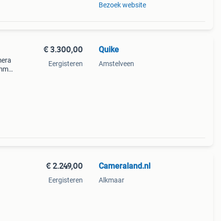
Bezoek website
€ 3.300,00
Quike
mera
Eergisteren
Amstelveen
ommon
ches,
€ 2.249,00
Cameraland.nl
Eergisteren
Alkmaar
huis