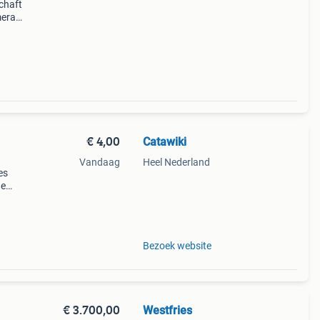
chaft
mera
ekend
ht
€ 4,00
Catawiki
Vandaag
Heel Nederland
es
de
 + €3
Bezoek website
€ 3.700,00
Westfries