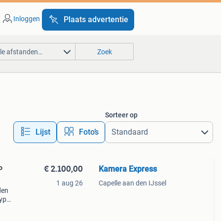
Inloggen
Plaats advertentie
lle afstanden…
Zoek
Sorteer op
Lijst
Foto’s
€ 2.100,00
Kamera Express
1 aug 26
Capelle aan den IJssel
den
typ
al
mos *