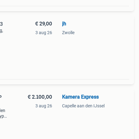
€ 29,00
jh
Q3
g,
3 aug 26
Zwolle
van
€ 2.100,00
Kamera Express
3 aug 26
Capelle aan den IJssel
den
typ
al
mos *