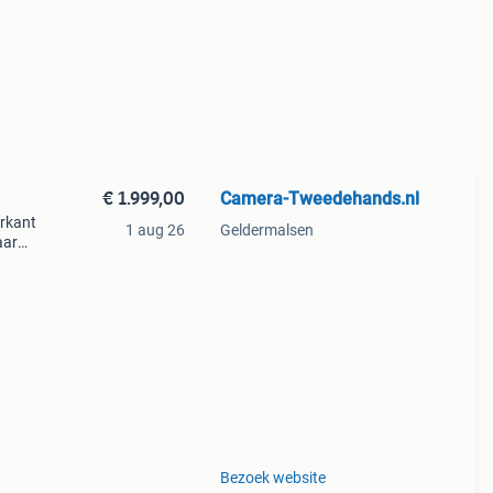
€ 1.999,00
Camera-Tweedehands.nl
erkant
1 aug 26
Geldermalsen
aar
, je
Bezoek website