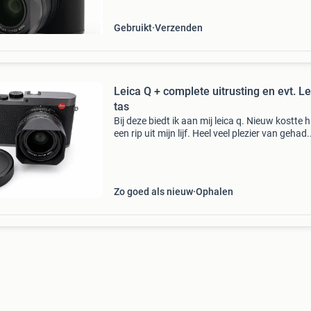
re
Gebruikt
Verzenden
Leica Q + complete uitrusting en evt. Le
tas
Bij deze biedt ik aan mij leica q. Nieuw kostte hi
een rip uit mijn lijf. Heel veel plezier van gehad.
Mooie opnames met de bekende leica look zijn
verzekerd. Naar mijn mening is er geen betere 
Zo goed als nieuw
Ophalen