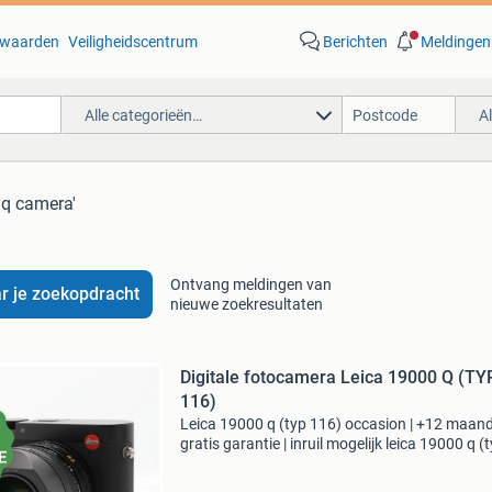
waarden
Veiligheidscentrum
Berichten
Meldingen
Alle categorieën…
A
a q camera'
Ontvang meldingen van
r je zoekopdracht
nieuwe zoekresultaten
Digitale fotocamera Leica 19000 Q (TYP
116)
Leica 19000 q (typ 116) occasion | +12 maan
gratis garantie | inruil mogelijk leica 19000 q (
116) occasion belangrijkste kenmerken: * aant
megapixel: 24 * sensor: 24x36mm full frame c