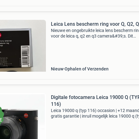
Leica Lens bescherm ring voor Q, Q2, 
Nieuwe en ongebruikte leica lens bescherm rin
voor de leica q, q2 en q3 camera&#39;s. Dit
accessoire is essentieel voor de bescherming 
schroefdraad van de leica q-serie camera lens
wanneer j
Nieuw
Ophalen of Verzenden
Digitale fotocamera Leica 19000 Q (TYP
116)
Leica 19000 q (typ 116) occasion | +12 maan
gratis garantie | inruil mogelijk leica 19000 q (
116) occasion belangrijkste kenmerken: * aant
megapixel: 24 * sensor: 24x36mm full frame c
re