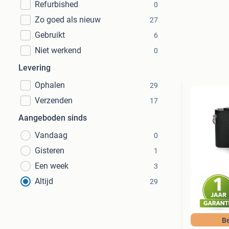
Refurbished
0
Zo goed als nieuw
27
Gebruikt
6
Niet werkend
0
Levering
Ophalen
29
Verzenden
17
Aangeboden sinds
Vandaag
0
Gisteren
1
Een week
3
Altijd
29
Be