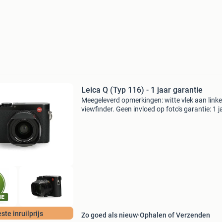
Leica Q (Typ 116) - 1 jaar garantie
Meegeleverd opmerkingen: witte vlek aan link
viewfinder. Geen invloed op foto's garantie: 1 j
garantie echte productfoto's — geen stockfoto's
ziet exact wat je koopt. Waarom c
ste inruilprijs
Zo goed als nieuw
Ophalen of Verzenden