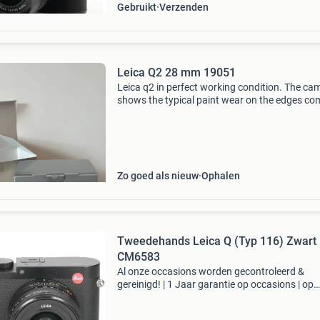
Gebruikt
Verzenden
Leica Q2 28 mm 19051
Leica q2 in perfect working condition. The ca
shows the typical paint wear on the edges c
to the black leica q2, but has no dents or other
damage. The lens is clean and free from scrat
h
Zo goed als nieuw
Ophalen
Tweedehands Leica Q (Typ 116) Zwart
CM6583
Al onze occasions worden gecontroleerd &
gereinigd! | 1 Jaar garantie op occasions | op
werkdagen voor 17:00 uur besteld, morgen in 
bieden is niet mogelijk, wij hanteren scherpe