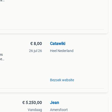
ya
he
€ 8,00
Catawiki
26 jul 26
Heel Nederland
es
de
 + €3
Bezoek website
€ 5.250,00
Jean
Vandaag
Amersfoort