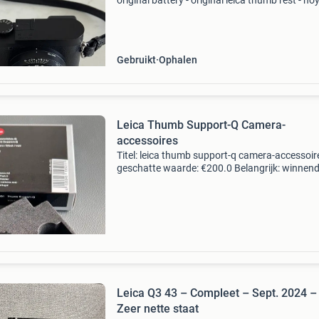
original battery - original leica thumb rest - ho
orange filter - otect q-cap (more secure than t
original cap) - jjc handgrip - artisan&a
Gebruikt
Ophalen
Leica Thumb Support-Q Camera-
accessoires
Titel: leica thumb support-q camera-accessoir
geschatte waarde: €200.0 Belangrijk: winnen
biedingen zijn exclusief 9% koperbescherming
kavel beschrijving originele leica thumb suppo
Leica Q3 43 – Compleet – Sept. 2024 –
Zeer nette staat