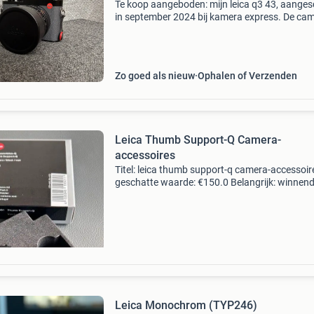
Te koop aangeboden: mijn leica q3 43, aanges
in september 2024 bij kamera express. De ca
is technisch 100% in orde en heeft altijd uitst
gefunctioneerd. Ik heb er met veel plezier prac
Zo goed als nieuw
Ophalen of Verzenden
Leica Thumb Support-Q Camera-
accessoires
Titel: leica thumb support-q camera-accessoir
geschatte waarde: €150.0 Belangrijk: winnen
biedingen zijn exclusief 9% koperbescherming
kavel beschrijving originele leica thumb suppo
Leica Monochrom (TYP246)