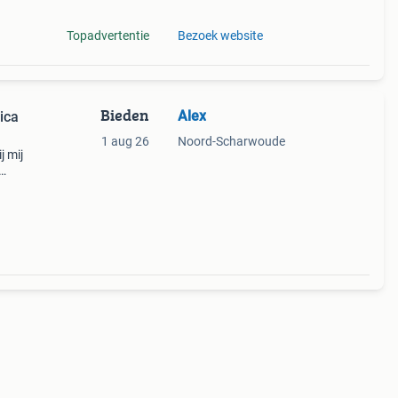
Topadvertentie
Bezoek website
Bieden
Alex
ica
1 aug 26
Noord-Scharwoude
j mij
c