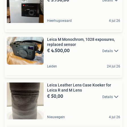
Details
Heerhugowaard
4 jul 26
Leica M Monochrom, 1028 exposures,
replaced sensor
€ 4.500,00
Details
Leiden
24 jul 26
Leica Leather Lens Case Koeker for
Leica R and M Lens
€ 50,00
Details
Nieuwegein
4 jul 26