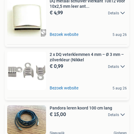
DQ metaal schuiver vierkant 10x12 voor
10x2,5 mm leer ant...
€ 4,99
Details
Bezoek website
5 aug 26
2 x DQ veterklemmen 4 mm – Ø 3 mm –
zilverkleur (Nikkel
€ 0,99
Details
Bezoek website
5 aug 26
Pandora leren koord 100 cm lang
€ 15,00
Details
Sleeuwijk
Gisteren