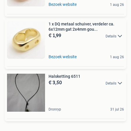
Bezoek website
1 aug 26
1 x DQ metaal schuiver, verdeler ca.
6x12mm gat 2x4mm gou...
€ 1,99
Details
Bezoek website
1 aug 26
Halsketting 6511
€ 3,50
Details
Dronryp
31 jul 26