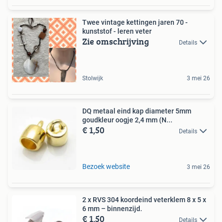
Twee vintage kettingen jaren 70 -
kunststof - leren veter
Zie omschrijving
Details
Stolwijk
3 mei 26
DQ metaal eind kap diameter 5mm
goudkleur oogje 2,4 mm (N...
€ 1,50
Details
Bezoek website
3 mei 26
2 x RVS 304 koordeind veterklem 8 x 5 x
6 mm – binnenzijd.
€ 1,50
Details