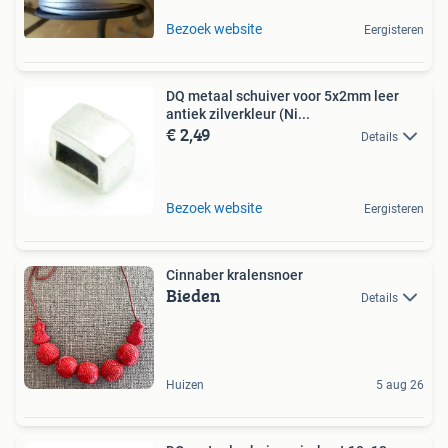
Bezoek website
Eergisteren
DQ metaal schuiver voor 5x2mm leer
antiek zilverkleur (Ni...
€ 2,49
Details
Bezoek website
Eergisteren
Cinnaber kralensnoer
Bieden
Details
Huizen
5 aug 26