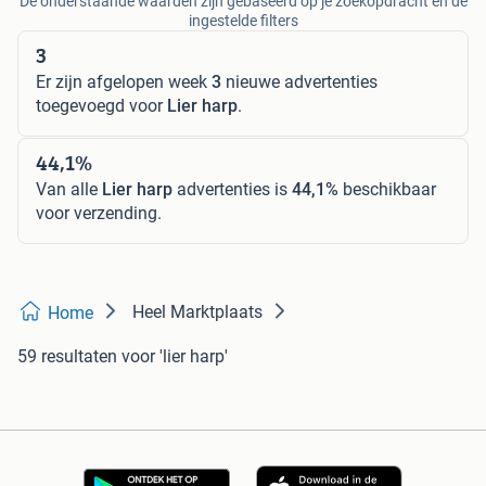
De onderstaande waarden zijn gebaseerd op je zoekopdracht en de
ingestelde filters
3
Er zijn afgelopen week
3
nieuwe advertenties
toegevoegd voor
Lier harp
.
44,1%
Van alle
Lier harp
advertenties is
44,1%
beschikbaar
voor verzending.
Heel Marktplaats
Home
59 resultaten
voor 'lier harp'