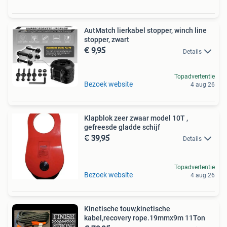
AutMatch lierkabel stopper, winch line
stopper, zwart
€ 9,95
Details
Topadvertentie
Bezoek website
4 aug 26
Klapblok zeer zwaar model 10T ,
gefreesde gladde schijf
€ 39,95
Details
Topadvertentie
Bezoek website
4 aug 26
Kinetische touw,kinetische
kabel,recovery rope.19mmx9m 11Ton