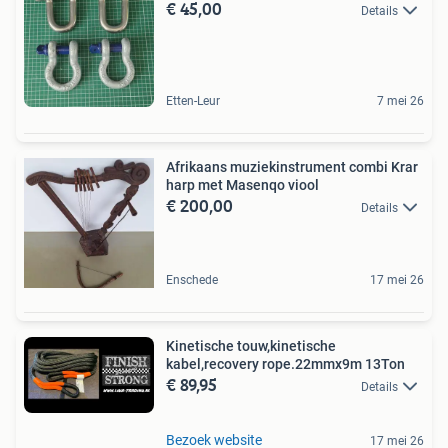
€ 45,00
Details
Etten-Leur
7 mei 26
Afrikaans muziekinstrument combi Krar
harp met Masenqo viool
€ 200,00
Details
Enschede
17 mei 26
Kinetische touw,kinetische
kabel,recovery rope.22mmx9m 13Ton
€ 89,95
Details
Bezoek website
17 mei 26