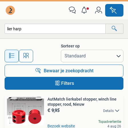
Alle categorieën…
Sorteer op
Alle afstanden…
Bewaar je zoekopdracht
Filters
AutMatch lierkabel stopper, winch line
stopper, rood, Nieuw
€ 9,95
Details
Topadvertentie
Bezoek website
4 aug 26