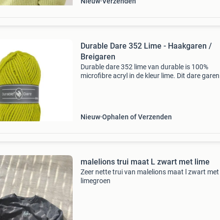
Nieuw
Verzenden
Durable Dare 352 Lime - Haakgaren /
Breigaren
Durable dare 352 lime van durable is 100%
microfibre acryl in de kleur lime. Dit dare garen
ideaal voor truien, vesten en zachte accessoir
Hoogwaardige kwaliteit en prachtige kleuren
zorgen voor
Nieuw
Ophalen of Verzenden
malelions trui maat L zwart met lime
Zeer nette trui van malelions maat l zwart met
limegroen