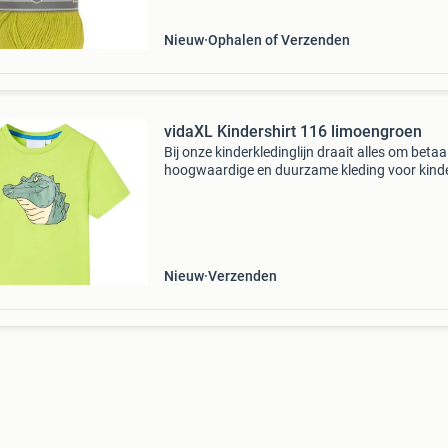
zorgen voo
Nieuw
Ophalen of Verzenden
vidaXL Kindershirt 116 limoengroen
Bij onze kinderkledinglijn draait alles om betaa
hoogwaardige en duurzame kleding voor kind
van 1,5 tot 10 jaar. Ons assortiment omvat ja
truien, overhemden en nog veel meer, met een 
Nieuw
Verzenden