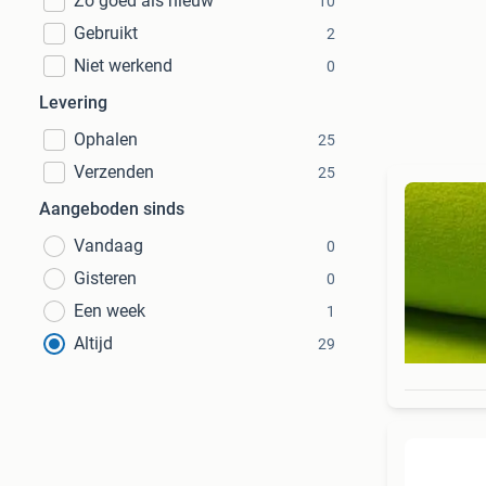
Zo goed als nieuw
10
Gebruikt
2
Niet werkend
0
Levering
Ophalen
25
Verzenden
25
Aangeboden sinds
Vandaag
0
Gisteren
0
Een week
1
Altijd
29