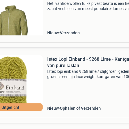
Het ivanhoe wollen full-zip vest beata is een he
zacht vest, een van meest populaire dames ve
Het vest is gemaakt van 100% gekookte wol v
europese schapen met een gewicht van 450 
per
Nieuw
Verzenden
Istex Lopi Einband - 9268 Lime - Kantg
van pure IJslan
Istex lopi einband 9268 lime / olijfgroen, gede
groen is een fijn lace weight kantgaren van 1
ijslandse wol. Op de pen voelt het veerkrachtig
luchtig aan en na het wassen wordt het zijdez
Uitgelicht
Nieuw
Ophalen of Verzenden