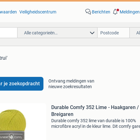
waarden
Veiligheidscentrum
Berichten
Meldingen
Alle categorieën…
A
rui'
Ontvang meldingen van
r je zoekopdracht
nieuwe zoekresultaten
Durable Comfy 352 Lime - Haakgaren /
Breigaren
Durable comfy 352 lime van durable is 100%
microfibre acryl in de kleur lime. Dit comfy gare
ideaal voor lichte truien, babydekens en sjaals
Hoogwaardige kwaliteit en prachtige kleuren