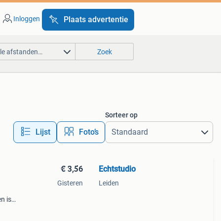
Inloggen
Plaats advertentie
lle afstanden…
Zoek
Sorteer op
Lijst
Foto’s
€ 3,56
Echtstudio
Gisteren
Leiden
n is
.