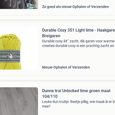
Zo goed als nieuw
Ophalen of Verzenden
Durable Cosy 351 Light lime - Haakgare
Breigaren
Durable cosy â€“ zacht, dik garen voor warme
creaties durable cosy is een prachtig zacht en
volumineus garen, samengesteld uit katoen e
acryl. Het voelt warm en comfortabel aan, en i
hierdoor p
Nieuw
Ophalen of Verzenden
Dunne trui Unlocked lime groen maat
104/110
Leuke dun truitje. Beetje pillig, wie maak ik er bl
mee?