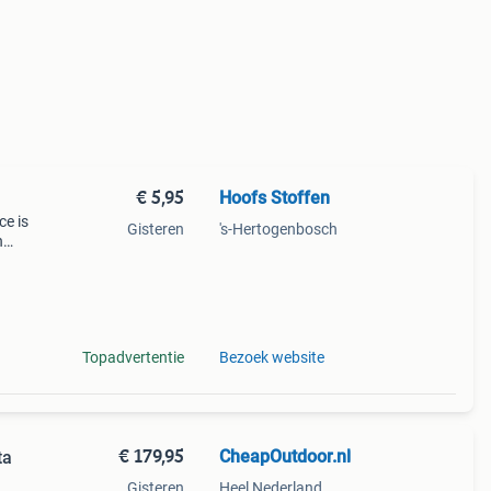
€ 5,95
Hoofs Stoffen
ce is
Gisteren
's-Hertogenbosch
n
m te
Topadvertentie
Bezoek website
€ 179,95
CheapOutdoor.nl
ta
Gisteren
Heel Nederland