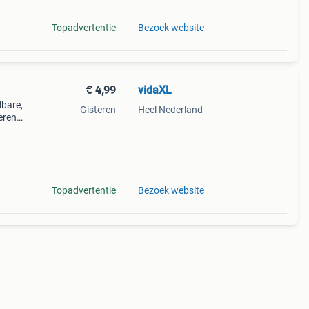
Topadvertentie
Bezoek website
€ 4,99
vidaXL
lbare,
Gisteren
Heel Nederland
eren
ssen,
ve
Topadvertentie
Bezoek website