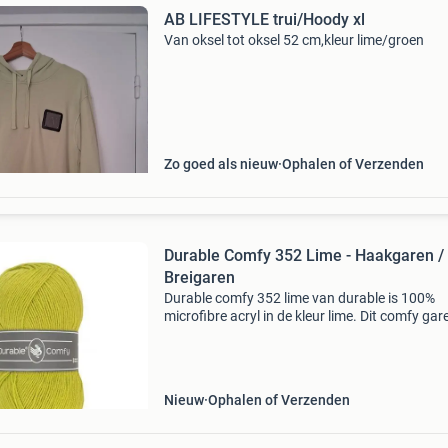
AB LIFESTYLE trui/Hoody xl
Van oksel tot oksel 52 cm,kleur lime/groen
Zo goed als nieuw
Ophalen of Verzenden
Durable Comfy 352 Lime - Haakgaren /
Breigaren
Durable comfy 352 lime van durable is 100%
microfibre acryl in de kleur lime. Dit comfy gare
ideaal voor lichte truien, babydekens en sjaals
Hoogwaardige kwaliteit en prachtige kleuren
zorgen voo
Nieuw
Ophalen of Verzenden