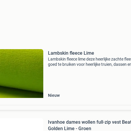
Lambskin fleece Lime
Lambskin fleece lime deze heerlijke zachte flee
goed te bruiken voor heerlijke truien, dassen e
vesten. Maar is natuurlijk ook zeer geschikt o
verwerken in knuffels, dekentjes of een zachte
Nieuw
Ivanhoe dames wollen full-zip vest Bea
Golden Lime - Groen