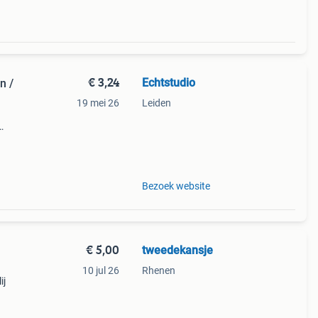
€ 3,24
Echtstudio
n /
19 mei 26
Leiden
n
s
Bezoek website
€ 5,00
tweedekansje
10 jul 26
Rhenen
ij