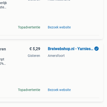
erlijk
sten.
an
gram
Topadvertentie
Bezoek website
€ 5,29
Breiwebshop.nl - Yarnies B.V.
aren
Gisteren
Amersfoort
mpt
00%
 en
acht
Topadvertentie
Bezoek website