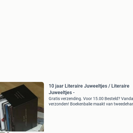
10 jaar Literaire Juweeltjes / Literaire
Juweeltjes -
Gratis verzending. Voor 15.00 Besteld? Vand
verzonden! Boekenbalie maakt van tweedeha
jouw eerste keuze. Met een trustscore van 4,8
(excellent) en 30 dagen retour garantie make
dat iedere da