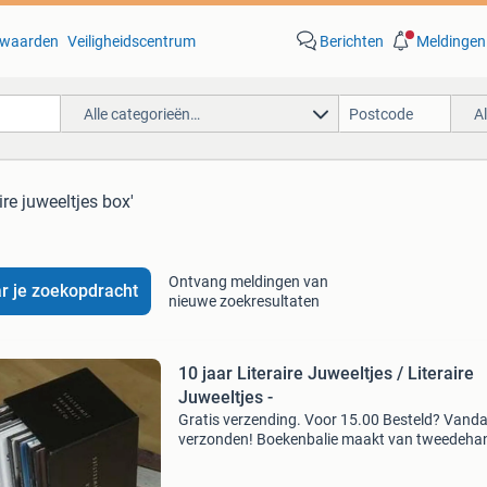
waarden
Veiligheidscentrum
Berichten
Meldingen
Alle categorieën…
A
aire juweeltjes box'
Ontvang meldingen van
r je zoekopdracht
nieuwe zoekresultaten
10 jaar Literaire Juweeltjes / Literaire
Juweeltjes -
Gratis verzending. Voor 15.00 Besteld? Vand
verzonden! Boekenbalie maakt van tweedeha
jouw eerste keuze. Met een trustscore van 4,8
(excellent) en 30 dagen retour garantie make