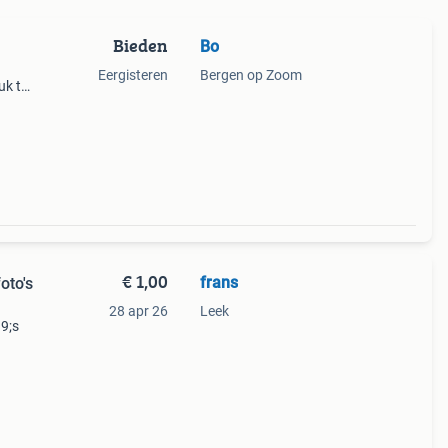
Bieden
Bo
Eergisteren
Bergen op Zoom
uk te
 vóór
ker.
€ 1,00
frans
oto's
28 apr 26
Leek
39;s