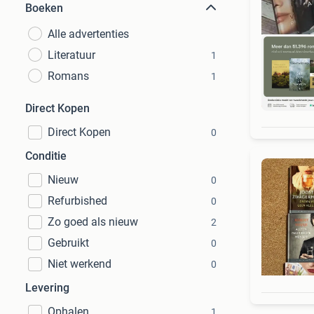
Boeken
Alle advertenties
Literatuur
1
Romans
1
S
Direct Kopen
Direct Kopen
0
Conditie
Nieuw
0
Refurbished
0
Zo goed als nieuw
2
Gebruikt
0
Niet werkend
0
Levering
Ophalen
1