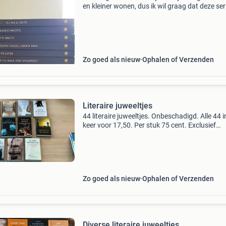
en kleiner wonen, dus ik wil graag dat deze ser
een ander thuis vindt. Uit een rook-en huisdierv
huis. Tegen elk aannemelijk bod. Tot eind au
Zo goed als nieuw
Ophalen of Verzenden
Literaire juweeltjes
44 literaire juweeltjes. Onbeschadigd. Alle 44 i
keer voor 17,50. Per stuk 75 cent. Exclusief
verzendkosten.
Zo goed als nieuw
Ophalen of Verzenden
Diverse literaire juweeltjes