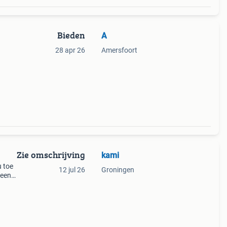
Bieden
A
28 apr 26
Amersfoort
Zie omschrijving
kami
u toe
12 jul 26
Groningen
geen