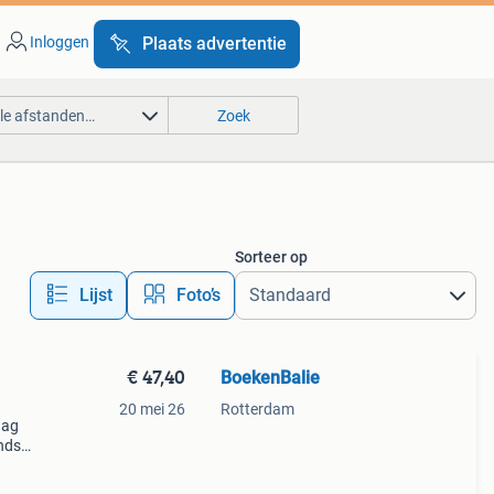
Inloggen
Plaats advertentie
lle afstanden…
Zoek
Sorteer op
Lijst
Foto’s
€ 47,40
BoekenBalie
20 mei 26
Rotterdam
aag
nds
n we