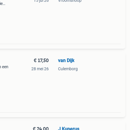
15 jul 26
Vroomshoop
ie
rij
€ 17,50
van Dijk
n een
28 mei 26
Culemborg
€ 24,00
J Kuperus