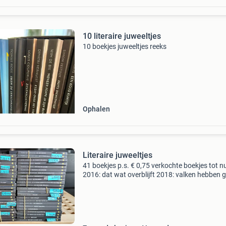
10 literaire juweeltjes
10 boekjes juweeltjes reeks
Ophalen
Literaire juweeltjes
41 boekjes p.s. € 0,75 verkochte boekjes tot n
2016: dat wat overblijft 2018: valken hebben 
naam 2020: mijn kat & de honger 2020 : het
nachtelijk bal 2023 : dit is mijn villa