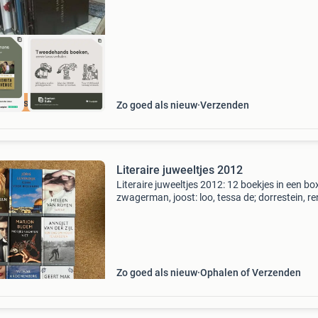
dat iedere da
cherpste prijs
Zo goed als nieuw
Verzenden
Literaire juweeltjes 2012
Literaire juweeltjes 2012: 12 boekjes in een bo
zwagerman, joost: loo, tessa de; dorrestein, re
mak, geert; japin, arthur en nog 7 andere aute
(zie foto&#39;s) b for books bv 2012, 12 boe
Zo goed als nieuw
Ophalen of Verzenden