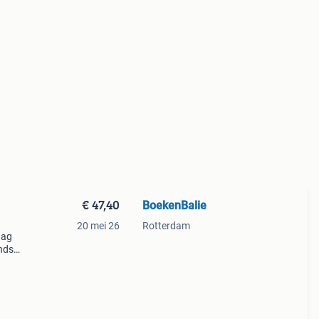
€ 47,40
BoekenBalie
20 mei 26
Rotterdam
aag
nds
n we