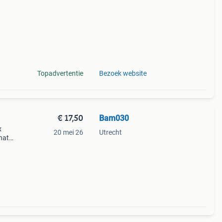
Topadvertentie
Bezoek website
€ 17,50
Bam030
x
20 mei 26
Utrecht
nate;
urs