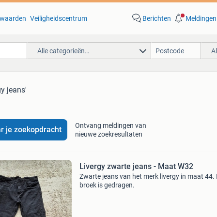
waarden
Veiligheidscentrum
Berichten
Meldingen
Alle categorieën…
A
gy jeans'
Ontvang meldingen van
r je zoekopdracht
nieuwe zoekresultaten
Livergy zwarte jeans - Maat W32
Zwarte jeans van het merk livergy in maat 44.
broek is gedragen.