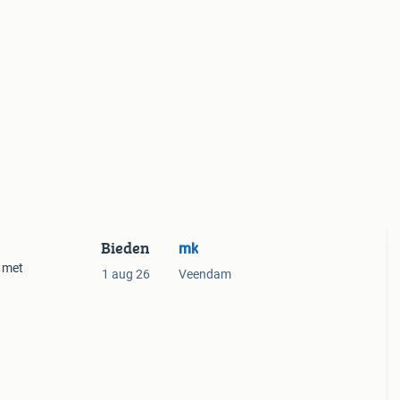
Bieden
mk
l met
1 aug 26
Veendam
leur: