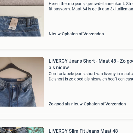
Heren thermo jeans, geruwde binnenkant. Stra
fit pasvorm. Maat 64 is gelijk aan 3xl taillema
122-128. Normale taillehoogte heup 123-129 
Lengte 112cm optimale pasform door het ela
lycra
Nieuw
Ophalen of Verzenden
LIVERGY Jeans Short - Maat 48 - Zo go
als nieuw
Comfortabele jeans short van livergy in maat 
De short is zo goed als nieuw en heeft een cas
fit. Ideaal voor de zomermaanden.
Zo goed als nieuw
Ophalen of Verzenden
LIVERGY Slim Fit Jeans Maat 48