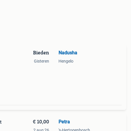
Bieden
Nadusha
Gisteren
Hengelo
er
€ 10,00
Petra
t
2 aug 26
's-Hertogenbosch