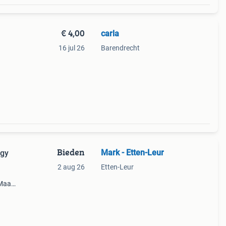
€ 4,00
carla
16 jul 26
Barendrecht
Bieden
Mark - Etten-Leur
rgy
2 aug 26
Etten-Leur
Maat:
 Voor