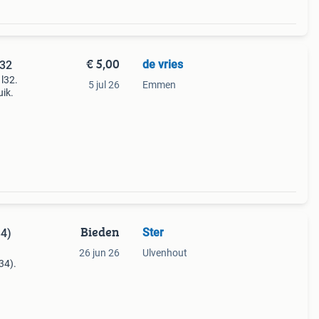
€ 5,00
de vries
L32
 l32.
5 jul 26
Emmen
uik.
Bieden
Ster
34)
26 jun 26
Ulvenhout
34).
a®)