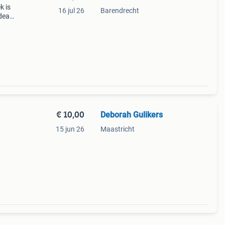
k is
16 jul 26
Barendrecht
deaal
€ 10,00
Deborah Gulikers
15 jun 26
Maastricht