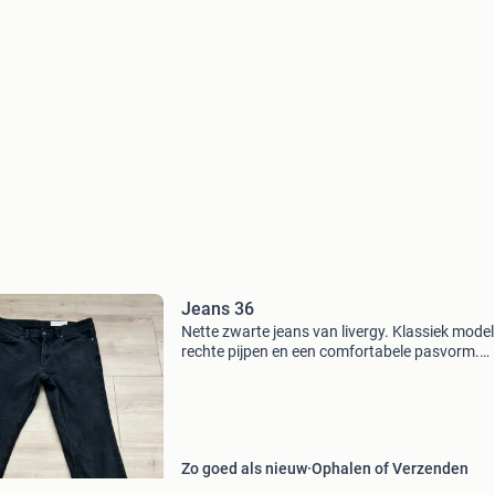
Jeans 36
Nette zwarte jeans van livergy. Klassiek mode
rechte pijpen en een comfortabele pasvorm.
Makkelijk te combineren met elke outfit, zowel
casual als netter. Maat: w36 l32 merk: livergy k
zwart
Zo goed als nieuw
Ophalen of Verzenden