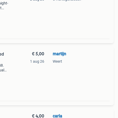
ight-
at
cm.
staan
€ 5,00
martijn
ed
1 aug 26
Weert
48.
ual
€ 4,00
carla