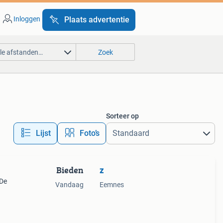
Inloggen
Plaats advertentie
lle afstanden…
Zoek
Sorteer op
Lijst
Foto’s
Bieden
z
 De
Vandaag
Eemnes