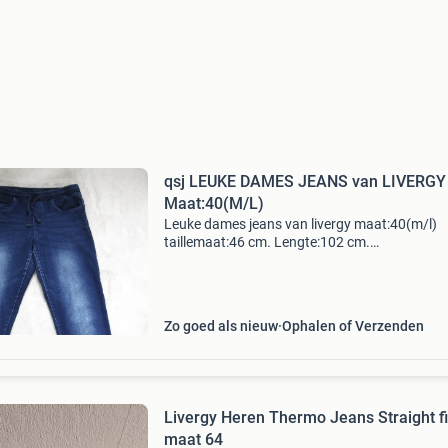
qsj LEUKE DAMES JEANS van LIVERGY
Maat:40(M/L)
Leuke dames jeans van livergy maat:40(m/l)
taillemaat:46 cm. Lengte:102 cm.
Binnenbeenlengte:76 cm
materiaal:70%katoen,1%elastane,29%polyest
verzendkosten zijn voor de koper 23/7
Zo goed als nieuw
Ophalen of Verzenden
Livergy Heren Thermo Jeans Straight fi
maat 64