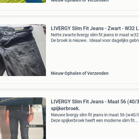
Nieuw
Ophalen of Verzenden
LIVERGY Slim Fit Jeans - Zwart - W32 
Nette zwarte livergy slim fit jeans in maat w32
De broek is nieuwe . Ideaal voor dagelijks gebr
Nieuw
Ophalen of Verzenden
LIVERGY Slim Fit Jeans - Maat 56 (40/
spijkerbroek.
Nieuwe livergy slim fit jeans in maat 56 (w40/l
Deze spijkerbroek heeft een moderne slim fit
pasvorm en is gemaakt van een comfortabele
stofmix met 98% katoen en 2% elastaan (lycr
voor optimale