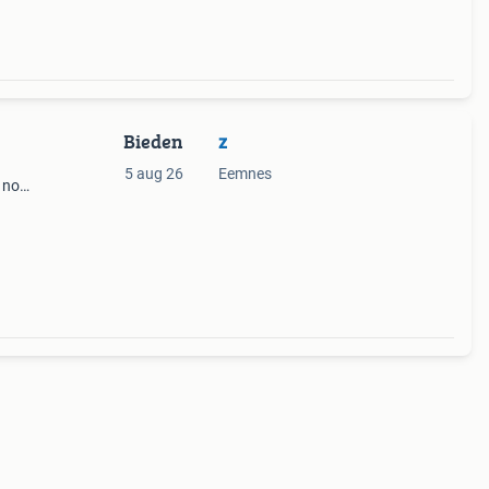
Bieden
z
5 aug 26
Eemnes
r nog