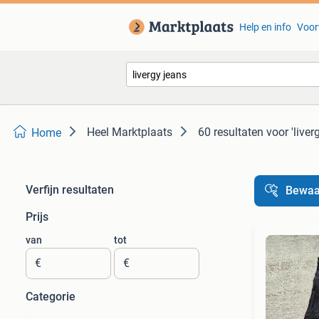
Help en info
Voor
Heel Marktplaats
60 resultaten
voor 'liver
Home
Verfijn resultaten
Bewaa
Prijs
van
tot
€
€
Categorie