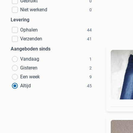
Gebruikt
0
Niet werkend
0
Levering
Ophalen
44
Verzenden
41
Aangeboden sinds
Vandaag
1
Gisteren
2
Een week
9
Altijd
45