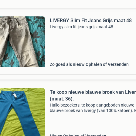
LIVERGY Slim Fit Jeans Grijs maat 48
Livergy slim fit jeans grijs maat 48
Zo goed als nieuw
Ophalen of Verzenden
Te koop nieuwe blauwe broek van Live
(maat: 36).
Hallo bezoekers, te koop aangeboden nieuwe
blauwe broek van livergy (van 100% katoen). 
36. Afmetingen: taille: 49 cm. Lengte: 108 cm.
meer informatie verwijs ik u graag naar de
bijgevoegde