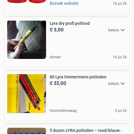
Bezoek website
16 jul 26
Lyra dry profi potlood
€ 3,00
Details
Almelo
16 jul 26
80 Lyra timmermans potloden
€ 55,00
Details
Hoornsterzwaag
3 jul 26
5 dozen LYRA potloden – rood/blauw -