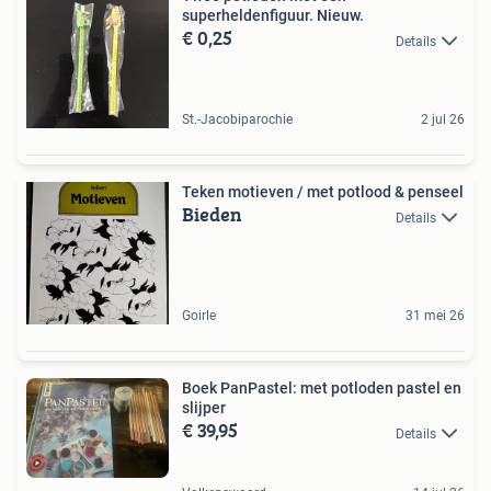
superheldenfiguur. Nieuw.
€ 0,25
Details
St.-Jacobiparochie
2 jul 26
Teken motieven / met potlood & penseel
Bieden
Details
Goirle
31 mei 26
Boek PanPastel: met potloden pastel en
slijper
€ 39,95
Details