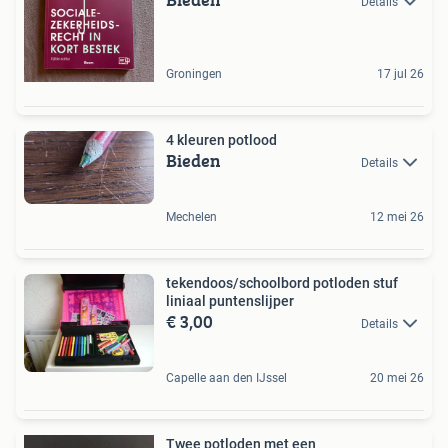
Details
Groningen
17 jul 26
4 kleuren potlood
Bieden
Details
Mechelen
12 mei 26
tekendoos/schoolbord potloden stuf
liniaal puntenslijper
€ 3,00
Details
Capelle aan den IJssel
20 mei 26
Twee potloden met een