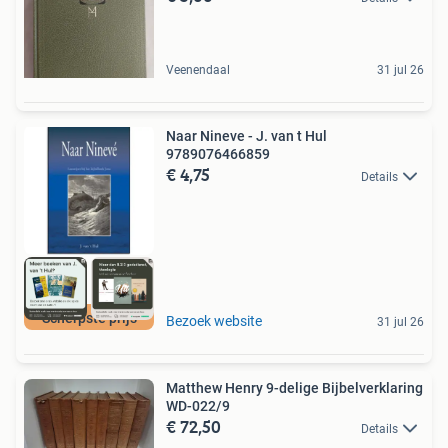
Veenendaal
31 jul 26
Naar Nineve - J. van t Hul
9789076466859
€ 4,75
Details
Scherpste prijs
Bezoek website
31 jul 26
Matthew Henry 9-delige Bijbelverklaring
WD-022/9
€ 72,50
Details