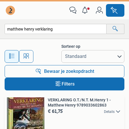
Alle categorieën…
Sorteer op
Alle afstanden…
Bewaar je zoekopdracht
Filters
VERKLARING O.T./N.T. M.Henry 1 -
Matthew Henry 9789033602863
€ 61,75
Details