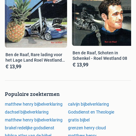
Ben de Raaf, Schoten in
Ben de Raaf, Rare lading voor
Schenkel - Roel Westland 08
het Lage Land Roel Westland
€ 13,99
€ 13,99
10
Populaire zoektermen
matthew henry bijbelverklaring
calvijn bijbelverklaring
dachsel bijbelverklaring
Godsdienst en Theologie
matthew henry bijbelverklaring
gratis bijbel
brakel redelijke godsdienst
grenzen henry cloud
biblica atlas van de bijbel
matthew henry