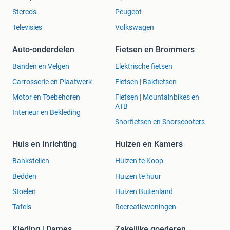
Stereo's
Peugeot
Televisies
Volkswagen
Auto-onderdelen
Fietsen en Brommers
Banden en Velgen
Elektrische fietsen
Carrosserie en Plaatwerk
Fietsen | Bakfietsen
Motor en Toebehoren
Fietsen | Mountainbikes en
ATB
Interieur en Bekleding
Snorfietsen en Snorscooters
Huis en Inrichting
Huizen en Kamers
Bankstellen
Huizen te Koop
Bedden
Huizen te huur
Stoelen
Huizen Buitenland
Tafels
Recreatiewoningen
Kleding | Dames
Zakelijke goederen