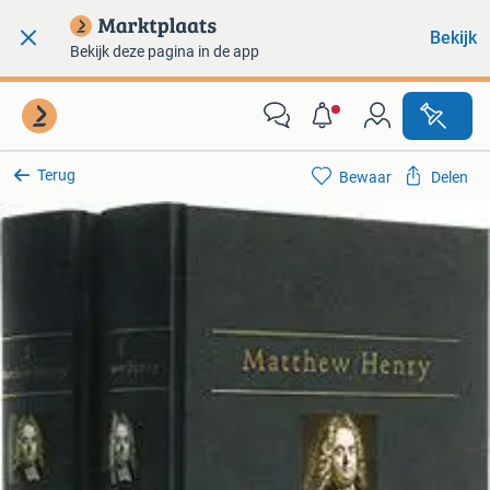
Bekijk
Bekijk deze pagina in de app
Terug
Bewaar
Delen