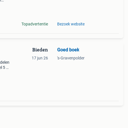
n
getw
Topadvertentie
Bezoek website
Bieden
Goed boek
17 jun 26
's-Gravenpolder
 delen
l 5 -
leachi