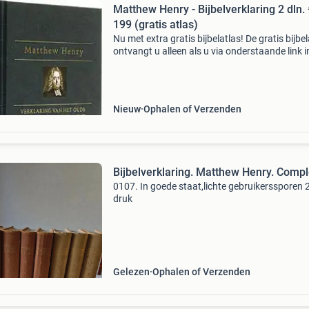
Matthew Henry - Bijbelverklaring 2 dln. 
199 (gratis atlas)
Nu met extra gratis bijbelatlas! De gratis bijbe
ontvangt u alleen als u via onderstaande link i
onze webshop bestelt! Bijbelverklaring van
matthew henry. Henry's bijbelverklaring is on
Nieuw
Ophalen of Verzenden
Bijbelverklaring. Matthew Henry. Compl
0107. In goede staat,lichte gebruikerssporen 
druk
Gelezen
Ophalen of Verzenden