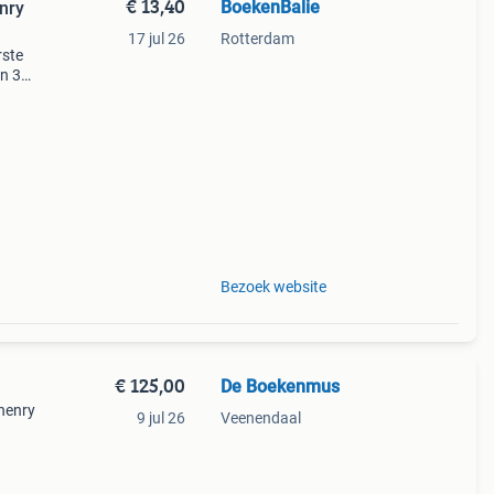
€ 13,40
BoekenBalie
nry
17 jul 26
Rotterdam
rste
en 30
ag
ouwen
Bezoek website
€ 125,00
De Boekenmus
 henry
9 jul 26
Veenendaal