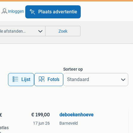
Inloggen
Plaats advertentie
lle afstanden…
Zoek
Sorteer op
Lijst
Foto’s
€ 199,00
deboekenhoeve
€
17 jun 26
Barneveld
latlas