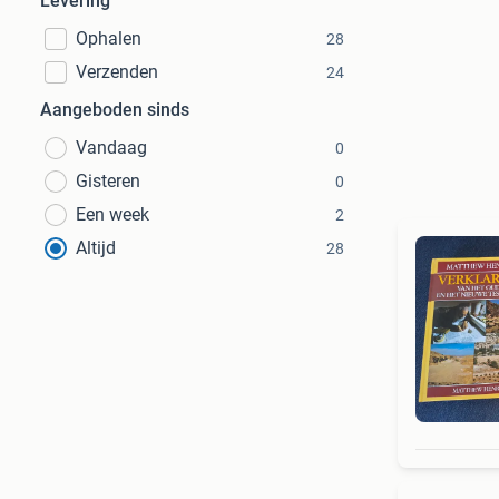
Levering
Ophalen
28
Verzenden
24
Aangeboden sinds
Vandaag
0
Gisteren
0
Een week
2
Altijd
28