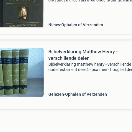
ontvangt u alleen als u via onderstaande link i
onze webshop bestelt! Bijbelverklaring van
matthew henry. Henry's bijbelverklaring is on
Nieuw
Ophalen of Verzenden
Bijbelverklaring Matthew Henry -
verschillende delen
Bijbelverklaring matthew henry - verschillende
oude testament deel 4 - psalmen - hooglied dee
jesaja - klaagliederen - 2x deel 6 - ezechiel - ma
nieue testament johannes - handelingen
Gelezen
Ophalen of Verzenden