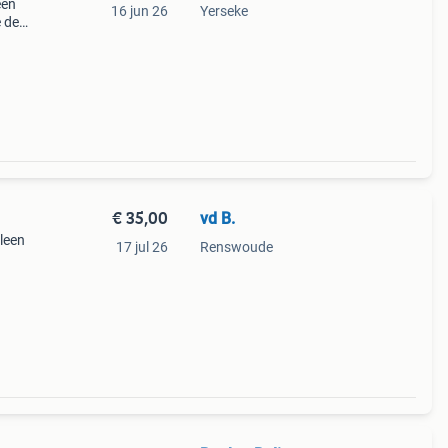
een
16 jun 26
Yerseke
 deel,
€ 35,00
vd B.
leen
17 jul 26
Renswoude