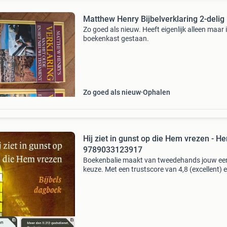
Matthew Henry Bijbelverklaring 2-delig
Zo goed als nieuw. Heeft eigenlijk alleen maar 
boekenkast gestaan.
Zo goed als nieuw
Ophalen
Hij ziet in gunst op die Hem vrezen - He
9789033123917
Boekenbalie maakt van tweedehands jouw ee
keuze. Met een trustscore van 4,8 (excellent) 
dagen retour garantie maken we dat iedere d
waar. Bestel direct op onze website! Titel: hij zi