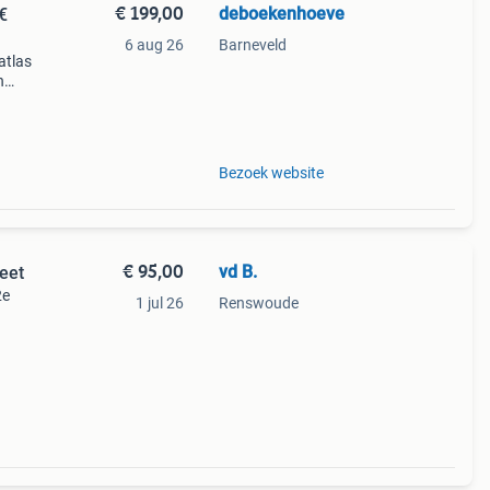
€ 199,00
deboekenhoeve
€
6 aug 26
Barneveld
latlas
n
getw
Bezoek website
€ 95,00
vd B.
eet
2e
1 jul 26
Renswoude