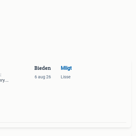
Bieden
Mligt
:
6 aug 26
Lisse
nry.
ad.
or u