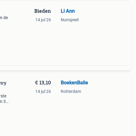
Bieden
Li Ann
in de
14 jul 26
Nunspeet
€ 13,10
BoekenBalie
nry
14 jul 26
Rotterdam
rste
en 30
ag
et in