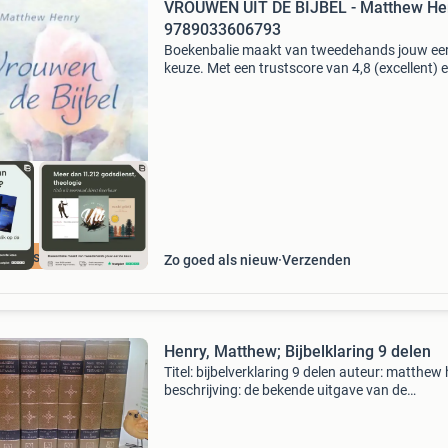
VROUWEN UIT DE BIJBEL - Matthew He
9789033606793
Boekenbalie maakt van tweedehands jouw ee
keuze. Met een trustscore van 4,8 (excellent) 
dagen retour garantie maken we dat iedere d
waar. Bestel direct op onze website! Titel: vr
uit
cherpste prijs
Zo goed als nieuw
Verzenden
Henry, Matthew; Bijbelklaring 9 delen
Titel: bijbelverklaring 9 delen auteur: matthew
beschrijving: de bekende uitgave van de
bijbelverklaring van matthew henry in 9 delen
uitgave: uitgeverij: de groot goudriaan aantal
pagina&#3