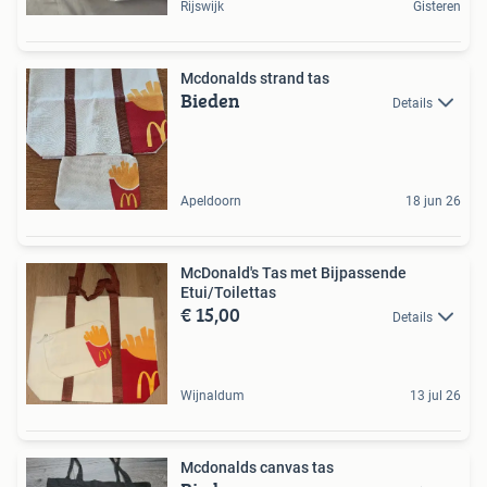
Rijswijk
Gisteren
Mcdonalds strand tas
Bieden
Details
Apeldoorn
18 jun 26
McDonald's Tas met Bijpassende
Etui/Toilettas
€ 15,00
Details
Wijnaldum
13 jul 26
Mcdonalds canvas tas