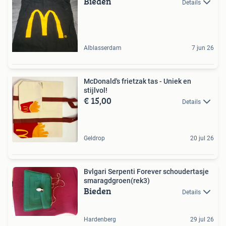
Bieden
Details
Alblasserdam
7 jun 26
McDonald's frietzak tas - Uniek en
stijlvol!
€ 15,00
Details
Geldrop
20 jul 26
Bvlgari Serpenti Forever schoudertasje
smaragdgroen(rek3)
Bieden
Details
Hardenberg
29 jul 26