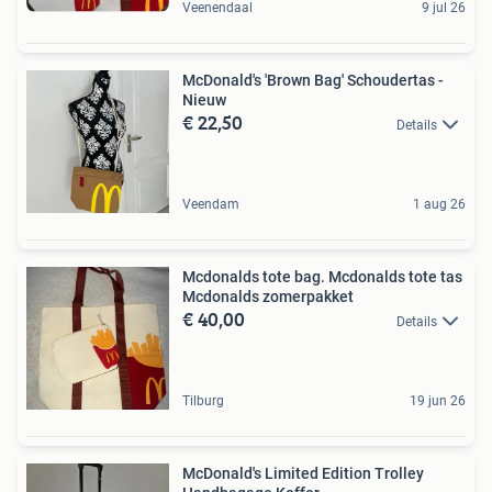
Veenendaal
9 jul 26
McDonald's 'Brown Bag' Schoudertas -
Nieuw
€ 22,50
Details
Veendam
1 aug 26
Mcdonalds tote bag. Mcdonalds tote tas
Mcdonalds zomerpakket
€ 40,00
Details
Tilburg
19 jun 26
McDonald's Limited Edition Trolley