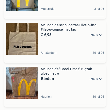
Maassluis
3 jul 26
McDonald’s schoudertas Filet-o-fish
Filet-o-course mac tas
€ 6,95
Details
Amsterdam
30 jul 26
McDonald's "Good Times" rugzak
gloednieuw
Bieden
Details
Haarlem
30 jul 26