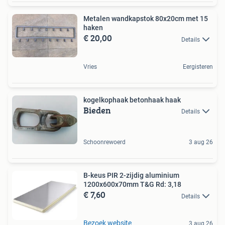
Metalen wandkapstok 80x20cm met 15
haken
€ 20,00
Details
Vries
Eergisteren
kogelkophaak betonhaak haak
Bieden
Details
Schoonrewoerd
3 aug 26
B-keus PIR 2-zijdig aluminium
1200x600x70mm T&G Rd: 3,18
€ 7,60
Details
Bezoek website
3 aug 26