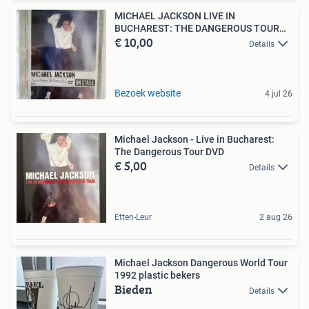
MICHAEL JACKSON LIVE IN
BUCHAREST: THE DANGEROUS TOUR
€ 10,00
(IN
Details
Bezoek website
4 jul 26
Michael Jackson - Live in Bucharest:
The Dangerous Tour DVD
€ 5,00
Details
Etten-Leur
2 aug 26
Michael Jackson Dangerous World Tour
1992 plastic bekers
Bieden
Details