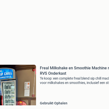
Freal Milkshake en Smoothie Machine 
RVS Onderkast
Te koop: een complete freal blend sip chill mac
voor milkshakes en smoothies, inclusief een s
rvs onderkast. Deze machine is ideaal voor
horecagelegenheden, sportscholen of kantines
hun
Gebruikt
Ophalen