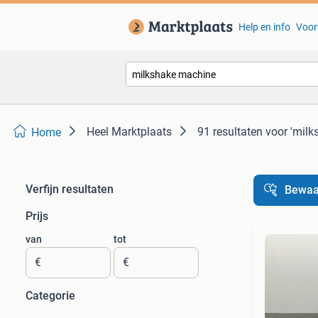
Help en info
Voor
Heel Marktplaats
91 resultaten
voor 'mil
Home
Verfijn resultaten
Bewaa
Prijs
van
tot
€
€
Categorie