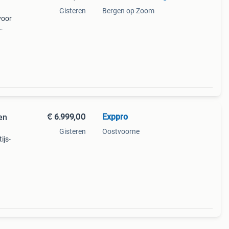
Gisteren
Bergen op Zoom
voor
do
€ 6.999,00
Exppro
en
Gisteren
Oostvoorne
ijs-
509
na