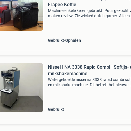
Frapee Koffie
Machine enkele keren gebruikt. Puur gekocht 
maken review. Zie wicked dutch gamer. Alleen
afhaal heb geen doos meer. Product id - toma
tsm2002b slushmachine zwart
Gebruikt
Ophalen
Nissei | NA 3338 Rapid Combi | Softijs- 
milkshakemachine
Watergekoelde nissei na 3338 rapid combi soft
en milkshake machine. Dit betreft het nieuwe
model, bouwjaar = 2023. Afmetingen: lengte: 
mm breedte: 835 mm hoogte: 1600 mm type: 
3338 rapid com
Gebruikt