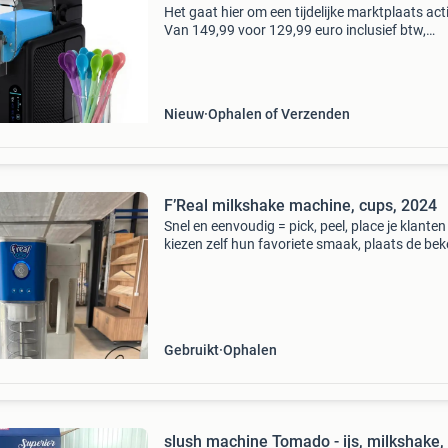
Het gaat hier om een tijdelijke marktplaats act
Van 149,99 voor 129,99 euro inclusief btw,
verzendkosten en 2 jaar garantie. Verkrijgbaar
zwart en grijs. U kunt ze voor deze actieprijs
bestellen
Nieuw
Ophalen of Verzenden
F’Real milkshake machine, cups, 2024
Snel en eenvoudig = pick, peel, place je klanten
kiezen zelf hun favoriete smaak, plaats de beke
de machine en binnen enkele seconden is hun
milkshake klaar. Super eenvoudig en leuk om t
doen! Ke
Gebruikt
Ophalen
slush machine Tomado - ijs, milkshake,