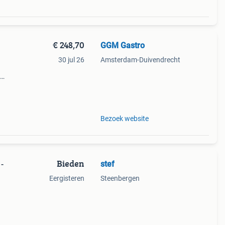
€ 248,70
GGM Gastro
30 jul 26
Amsterdam-Duivendrecht
ie
n
Bezoek website
Bieden
stef
-
Eergisteren
Steenbergen
van