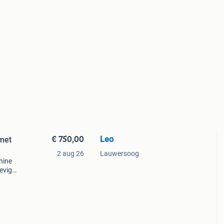
€ 750,00
Leo
met
2 aug 26
Lauwersoog
hine
tevige
 die