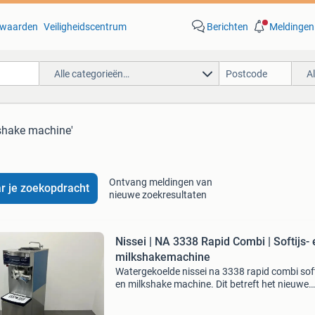
waarden
Veiligheidscentrum
Berichten
Meldingen
Alle categorieën…
A
kshake machine'
Ontvang meldingen van
r je zoekopdracht
nieuwe zoekresultaten
Nissei | NA 3338 Rapid Combi | Softijs- 
milkshakemachine
Watergekoelde nissei na 3338 rapid combi soft
en milkshake machine. Dit betreft het nieuwe
model, bouwjaar = 2023. Afmetingen: lengte: 
mm breedte: 835 mm hoogte: 1600 mm type: 