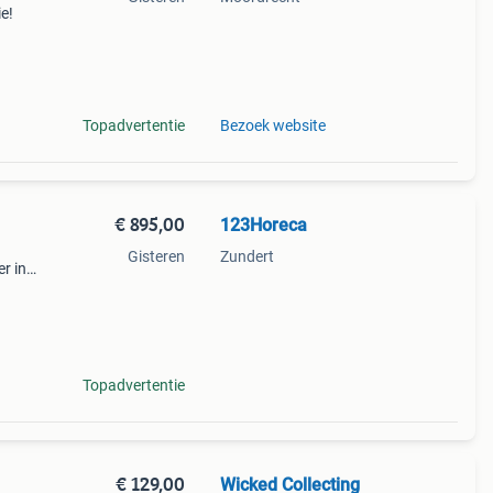
ie!
 in
Topadvertentie
Bezoek website
€ 895,00
123Horeca
Gisteren
Zundert
r in
e
Topadvertentie
€ 129,00
Wicked Collecting