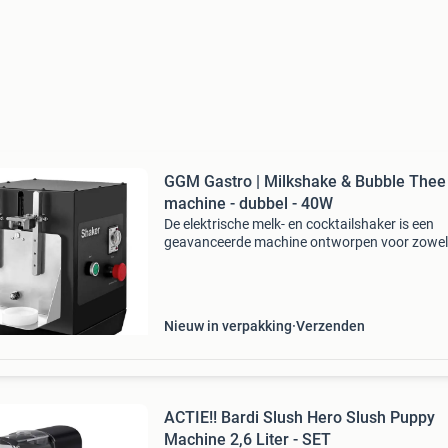
GGM Gastro | Milkshake & Bubble Thee
machine - dubbel - 40W
De elektrische melk- en cocktailshaker is een
geavanceerde machine ontworpen voor zowel
professionele bartenders als thuisgebruikers d
streven naar perfect gemixte drankjes. Met ee
vermogen van 40
Nieuw in verpakking
Verzenden
ACTIE!! Bardi Slush Hero Slush Puppy
Machine 2,6 Liter - SET