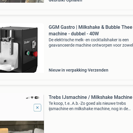
Gebruikt
Ophalen
GGM Gastro | Milkshake & Bubble Thee
machine - dubbel - 40W
De elektrische melk- en cocktailshaker is een
geavanceerde machine ontworpen voor zowel
professionele bartenders als thuisgebruikers d
streven naar perfect gemixte drankjes. Met ee
vermogen van 40
Nieuw in verpakking
Verzenden
Trebs IJsmachine / Milkshake Machine 
Te koop, t.e..A.b.-Zo goed als nieuwe trebs
ijsmachine en milkshake machine, nog in de
originele verpakking. Perfect voor het maken 
heerlijk zelfgemaakt ijs, sorbet of verfrissende
milkshakes. Een