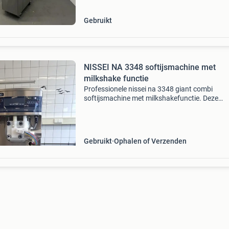
3338 rapid com
Gebruikt
NISSEI NA 3348 softijsmachine met
milkshake functie
Professionele nissei na 3348 giant combi
softijsmachine met milkshakefunctie. Deze
hoogwaardige machine is volledig gereviseerd
uitgebreid getest en direct klaar voor gebruik.
Specificaties: model: n
Gebruikt
Ophalen of Verzenden