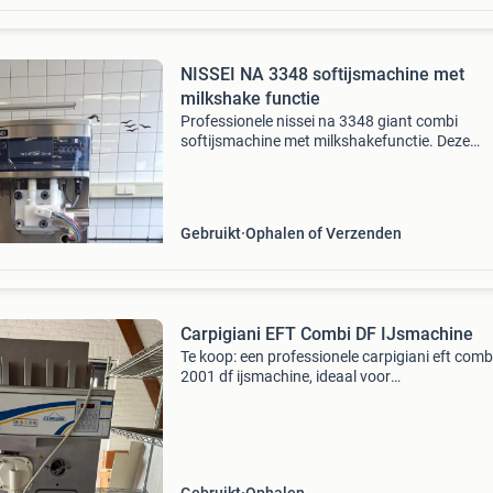
NISSEI NA 3348 softijsmachine met
milkshake functie
Professionele nissei na 3348 giant combi
softijsmachine met milkshakefunctie. Deze
hoogwaardige machine is volledig gereviseerd
uitgebreid getest en direct klaar voor gebruik.
Specificaties: model: n
Gebruikt
Ophalen of Verzenden
Carpigiani EFT Combi DF IJsmachine
Te koop: een professionele carpigiani eft comb
2001 df ijsmachine, ideaal voor
horecagelegenheden. Deze machine is gebruik
maar verkeert in goede staat en is klaar voor d
gebruik. Perfect voor