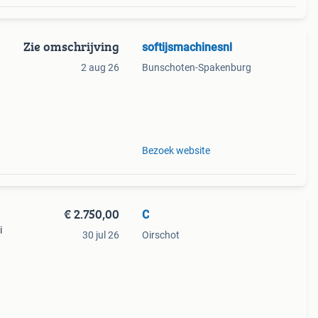
Zie omschrijving
softijsmachinesnl
2 aug 26
Bunschoten-Spakenburg
,
Bezoek website
€ 2.750,00
C
i
30 jul 26
Oirschot
t,
irect