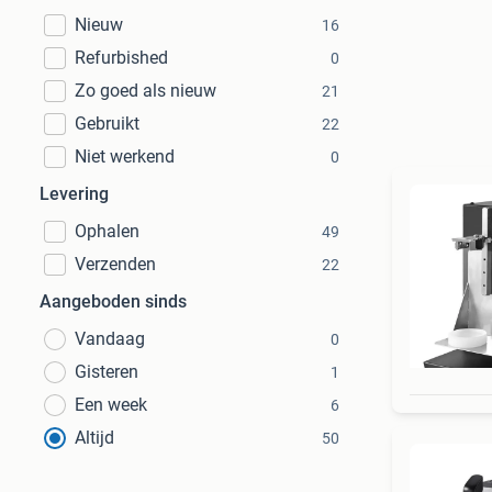
Nieuw
16
Refurbished
0
Zo goed als nieuw
21
Gebruikt
22
Niet werkend
0
Levering
Ophalen
49
Verzenden
22
Aangeboden sinds
Vandaag
0
Gisteren
1
Een week
6
Altijd
50