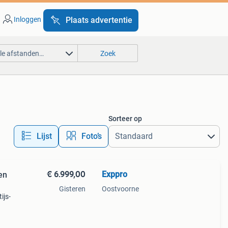
Inloggen
Plaats advertentie
lle afstanden…
Zoek
Sorteer op
Lijst
Foto’s
€ 6.999,00
Exppro
en
Gisteren
Oostvoorne
ijs-
509
na