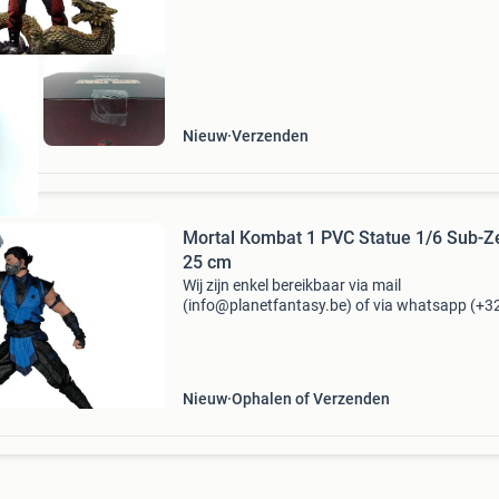
Nieuw
Verzenden
Mortal Kombat 1 PVC Statue 1/6 Sub-Z
25 cm
Wij zijn enkel bereikbaar via mail
(info@planetfantasy.be) of via whatsapp (+3
288 08 80). Vragen? Aarzel niet om ons te
contacteren! ------------------------------------------ Mor
kombat 1 pvc
Nieuw
Ophalen of Verzenden