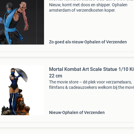
Nieuw, komt met doos en shipper. Ophalen
amsterdam of verzendkosten koper.
Zo goed als nieuw
Ophalen of Verzenden
Mortal Kombat Art Scale Statue 1/10 K
22 cm
The movie store – dé plek voor verzamelaars,
filmfans & cadeauzoekers welkom bij the mov
store , sinds 2002 hét adres voor film merchan
collectibles en action figures ! Wat begon als e
Nieuw
Ophalen of Verzenden