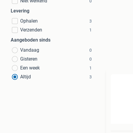
Niet werkend
0
Levering
Ophalen
3
Verzenden
1
Aangeboden sinds
Vandaag
0
Gisteren
0
Een week
1
Altijd
3