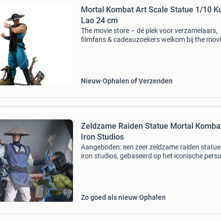
Mortal Kombat Art Scale Statue 1/10 K
Lao 24 cm
The movie store – dé plek voor verzamelaars,
filmfans & cadeauzoekers welkom bij the mov
store , sinds 2002 hét adres voor film merchan
collectibles en action figures ! Wat begon als e
Nieuw
Ophalen of Verzenden
Zeldzame Raiden Statue Mortal Kombat
Iron Studios
Aangeboden: een zeer zeldzame raiden statue
iron studios, gebaseerd op het iconische per
uit mortal kombat. Deze statue is niet meer
leverbaar en daardoor een echt collectors item
statue
Zo goed als nieuw
Ophalen