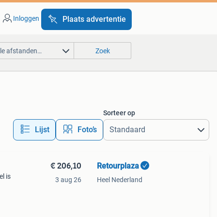
Inloggen
Plaats advertentie
lle afstanden…
Zoek
Sorteer op
Lijst
Foto’s
€ 206,10
Retourplaza
l is
3 aug 26
Heel Nederland
ant
g.