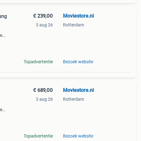
€ 239,00
Moviestore.nl
ung
3 aug 26
Rotterdam
ie
dise ,
en f
Topadvertentie
Bezoek website
€ 689,00
Moviestore.nl
3 aug 26
Rotterdam
ie
dise ,
en f
Topadvertentie
Bezoek website