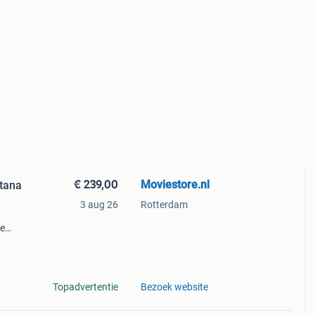
€ 239,00
Moviestore.nl
itana
3 aug 26
Rotterdam
ie
dise ,
en f
Topadvertentie
Bezoek website