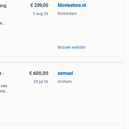
€ 239,00
Moviestore.nl
ung
3 aug 26
Rotterdam
ie
dise ,
en f
Bezoek website
€ 600,00
samuel
 -
28 jul 26
Arnhem
 van
sonage
. De