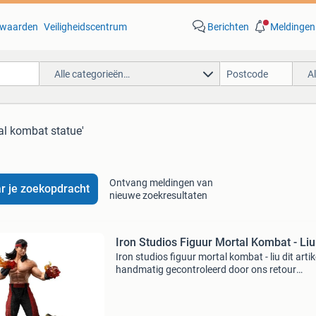
waarden
Veiligheidscentrum
Berichten
Meldingen
Alle categorieën…
A
al kombat statue'
Ontvang meldingen van
r je zoekopdracht
nieuwe zoekresultaten
Iron Studios Figuur Mortal Kombat - Liu
Iron studios figuur mortal kombat - liu dit artike
handmatig gecontroleerd door ons retour
evaluatieteam. Bekijk altijd de detailfoto per k
die hoort bij onderstaande status omschrijvin
Artik