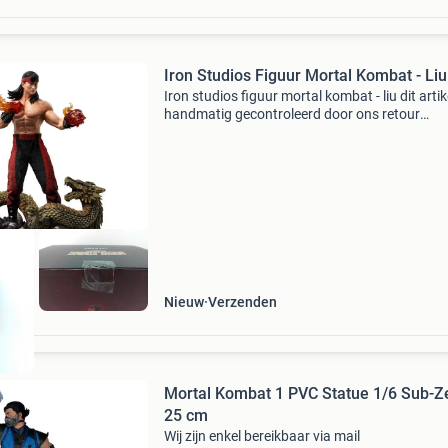
Iron Studios Figuur Mortal Kombat - Liu
Iron studios figuur mortal kombat - liu dit artike
handmatig gecontroleerd door ons retour
evaluatieteam. Bekijk altijd de detailfoto per k
die hoort bij onderstaande status omschrijvin
Artik
Nieuw
Verzenden
Mortal Kombat 1 PVC Statue 1/6 Sub-Z
25 cm
Wij zijn enkel bereikbaar via mail