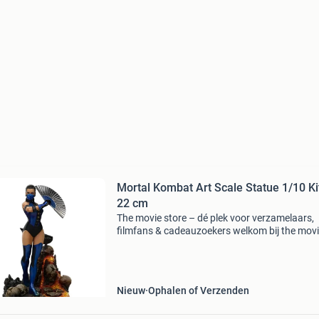
Mortal Kombat Art Scale Statue 1/10 K
22 cm
The movie store – dé plek voor verzamelaars,
filmfans & cadeauzoekers welkom bij the mov
store , sinds 2002 hét adres voor film merchan
collectibles en action figures ! Wat begon als e
Nieuw
Ophalen of Verzenden