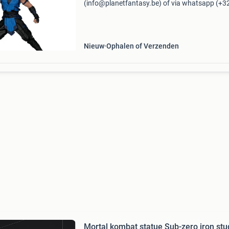
(info@planetfantasy.be) of via whatsapp (+3
288 08 80). Vragen? Aarzel niet om ons te
contacteren! ------------------------------------------ Mor
kombat 1 pvc
Nieuw
Ophalen of Verzenden
Mortal kombat statue Sub-zero iron stu