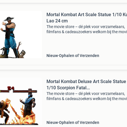
Mortal Kombat Art Scale Statue 1/10 K
Lao 24 cm
The movie store – dé plek voor verzamelaars,
filmfans & cadeauzoekers welkom bij the mov
store , sinds 2002 hét adres voor film merchan
collectibles en action figures ! Wat begon als e
Nieuw
Ophalen of Verzenden
Mortal Kombat Deluxe Art Scale Statue
1/10 Scorpion Fatal...
The movie store – dé plek voor verzamelaars,
filmfans & cadeauzoekers welkom bij the mov
store , sinds 2002 hét adres voor film merchan
collectibles en action figures ! Wat begon als e
Nieuw
Ophalen of Verzenden