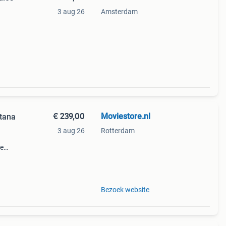
3 aug 26
Amsterdam
€ 239,00
Moviestore.nl
itana
3 aug 26
Rotterdam
ie
dise ,
en f
Bezoek website