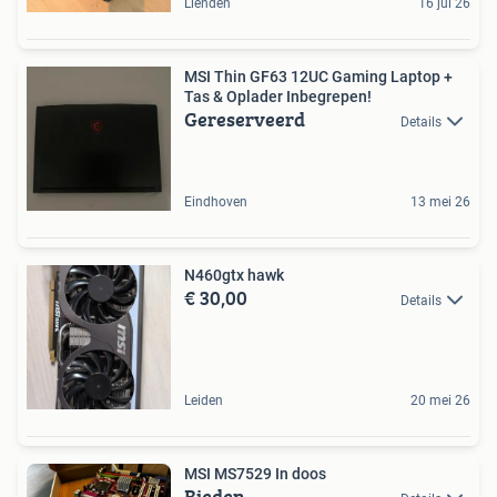
Lienden
16 jul 26
MSI Thin GF63 12UC Gaming Laptop +
Tas & Oplader Inbegrepen!
Gereserveerd
Details
Eindhoven
13 mei 26
N460gtx hawk
€ 30,00
Details
Leiden
20 mei 26
MSI MS7529 In doos
Bieden