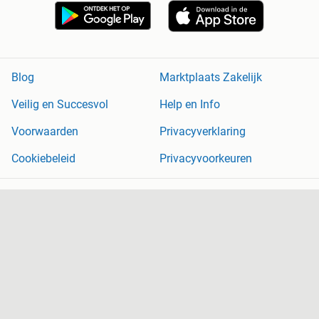
Blog
Marktplaats Zakelijk
Veilig en Succesvol
Help en Info
Voorwaarden
Privacyverklaring
Cookiebeleid
Privacyvoorkeuren
Over Marktplaats
Werken bij
Perskamer
Adevinta
2dehands
2ememain
Sitemap