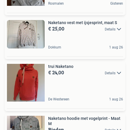
Rosmalen
Gisteren
Naketano vest met ijsjesprint, maat S
€ 25,00
Details
Dokkum
1 aug 26
trui Naketano
€ 24,00
Details
De Westereen
1 aug 26
Naketano hoodie met vogelprint - Maat
M
Bieden