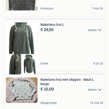
Hilversum
7 mei 26
Naketano trui L
€ 29,50
Details
Goirle
8 jul 26
Naketano trui met stippen - Maat L
beige
€ 10,00
Details
Wageningen
19 mei 26