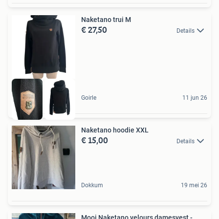
Naketano trui M
€ 27,50
Details
Goirle
11 jun 26
Naketano hoodie XXL
€ 15,00
Details
Dokkum
19 mei 26
Mooi Naketano velours damesvest -