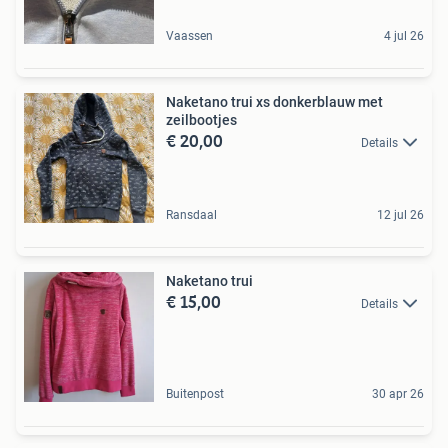
Vaassen
4 jul 26
Naketano trui xs donkerblauw met
zeilbootjes
€ 20,00
Details
Ransdaal
12 jul 26
Naketano trui
€ 15,00
Details
Buitenpost
30 apr 26