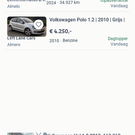
Topadvertentie
Favorieten
34.927
km
2024
Vandaag
Almelo
Volkswagen Polo 1.2 | 2010 | Grijs |
€ 4.250,-
Bewaren
in
Left Lane Cars
Dagtopper
Benzine
2010
Mijn
Vandaag
Almere
Favorieten