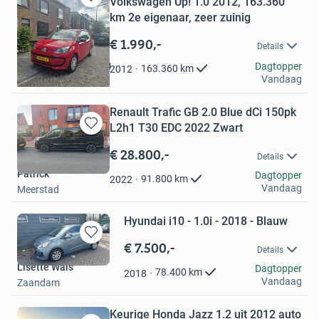
Volkswagen Up! 1.0 2012, 163.360
Bewaren
km 2e eigenaar, zeer zuinig
in
Mijn
€ 1.990,-
Details
Favorieten
Kirsten van den Berg
Dagtopper
163.360
km
2012
Vandaag
Breda
Renault Trafic GB 2.0 Blue dCi 150pk
L2h1 T30 EDC 2022 Zwart
Bewaren
in
€ 28.800,-
Details
Mijn
Patrick
Favorieten
Dagtopper
91.800
km
2022
Vandaag
Meerstad
Hyundai i10 - 1.0i - 2018 - Blauw
€ 7.500,-
Bewaren
Details
in
Lisette Wals
Dagtopper
Mijn
78.400
km
2018
Vandaag
Zaandam
Favorieten
Keurige Honda Jazz 1.2 uit 2012 auto