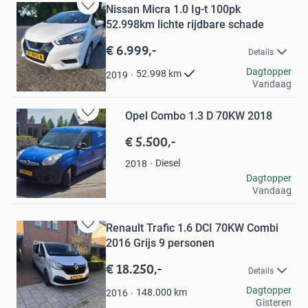
Nissan Micra 1.0 Ig-t 100pk
Bewaren
52.998km lichte rijdbare schade
in
Mijn
€ 6.999,-
Details
Favorieten
Fais
Dagtopper
52.998
km
2019
Vandaag
Nieuwendijk
Opel Combo 1.3 D 70KW 2018
Bewaren
in
€ 5.500,-
Mijn
Favorieten
Diesel
2018
Marcel
Dagtopper
Vandaag
Heerhugowaard
Renault Trafic 1.6 DCI 70KW Combi
Bewaren
2016 Grijs 9 personen
in
Mijn
€ 18.250,-
Details
Favorieten
chefke
Dagtopper
148.000
km
2016
Gisteren
Gendringen