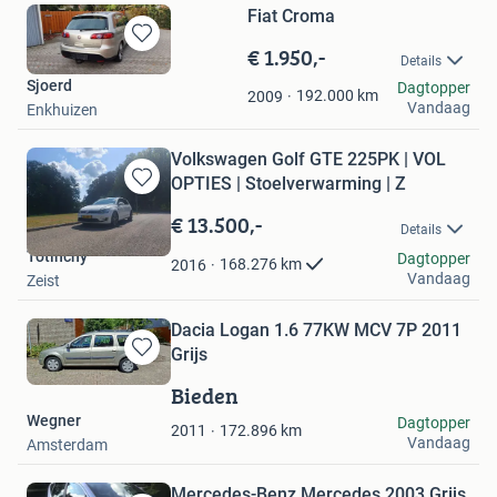
Fiat Croma
€ 1.950,-
Bewaren
Details
in
Sjoerd
Dagtopper
Mijn
192.000
km
2009
Vandaag
Enkhuizen
Favorieten
Volkswagen Golf GTE 225PK | VOL
OPTIES | Stoelverwarming | Z
Bewaren
in
€ 13.500,-
Details
Mijn
Totinchy
Favorieten
Dagtopper
168.276
km
2016
Vandaag
Zeist
Dacia Logan 1.6 77KW MCV 7P 2011
Grijs
Bewaren
in
Bieden
Mijn
Wegner
Dagtopper
Favorieten
172.896
km
2011
Vandaag
Amsterdam
Mercedes-Benz Mercedes 2003 Grijs