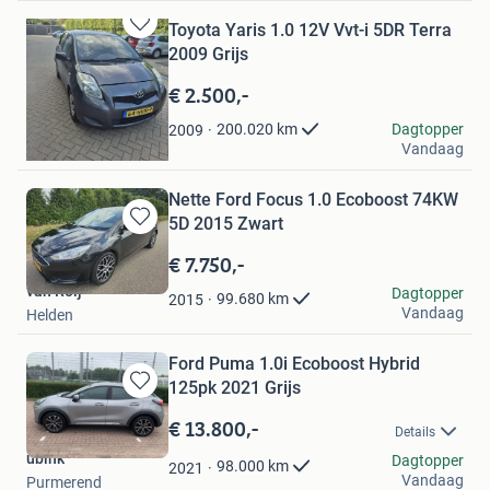
Toyota Yaris 1.0 12V Vvt-i 5DR Terra
Bewaren
2009 Grijs
in
Mijn
€ 2.500,-
Favorieten
Wesley
Dagtopper
200.020
km
2009
Vandaag
Zuidwolde
Nette Ford Focus 1.0 Ecoboost 74KW
5D 2015 Zwart
Bewaren
in
€ 7.750,-
Mijn
van Roij
Dagtopper
Favorieten
99.680
km
2015
Vandaag
Helden
Ford Puma 1.0i Ecoboost Hybrid
125pk 2021 Grijs
Bewaren
in
€ 13.800,-
Details
Mijn
ubink
Favorieten
Dagtopper
98.000
km
2021
Vandaag
Purmerend