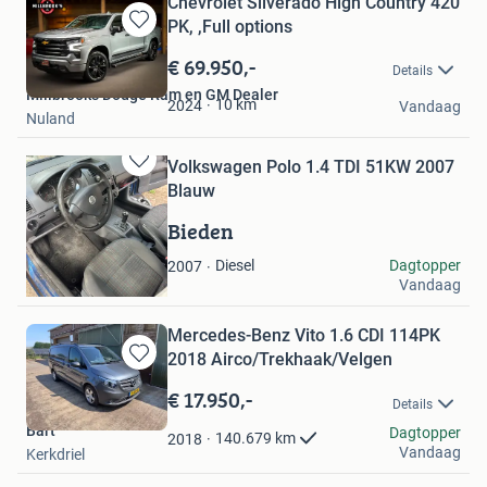
Chevrolet Silverado High Country 420
PK, ,Full options
Bewaren
in
€ 69.950,-
Details
Mijn
Millbrooks Dodge Ram en GM Dealer
Favorieten
10
km
2024
Vandaag
Nuland
Volkswagen Polo 1.4 TDI 51KW 2007
Bewaren
Blauw
in
Mijn
Bieden
Favorieten
Thijs borr
Diesel
Dagtopper
2007
Vandaag
Luyksgestel
Mercedes-Benz Vito 1.6 CDI 114PK
2018 Airco/Trekhaak/Velgen
Bewaren
in
€ 17.950,-
Details
Mijn
Bart
Favorieten
Dagtopper
140.679
km
2018
Vandaag
Kerkdriel