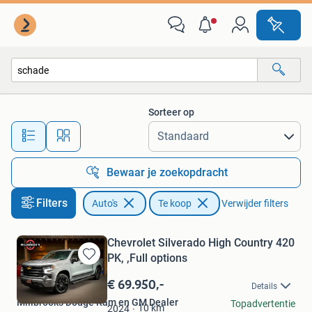
Auto's
Sorteer op
Alle afstanden…
Bewaar je zoekopdracht
Filters
Auto's
Te koop
Verwijder filters
Chevrolet Silverado High Country 420
PK, ,Full options
Bewaren
in
€ 69.950,-
Details
Mijn
Millbrooks Dodge Ram en GM Dealer
Topadvertentie
Favorieten
10
km
2024