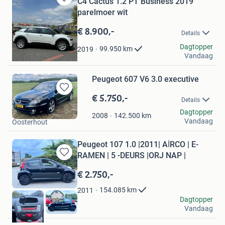
C4 Cactus 1.2 PT Business 2019
Bewaren
parelmoer wit
in
Mijn
€ 8.900,-
Details
Favorieten
A Simonse
Dagtopper
99.950
km
2019
Vandaag
Apeldoorn
Peugeot 607 V6 3.0 executive
€ 5.750,-
Bewaren
Details
in
Joop Iriks
Dagtopper
Mijn
142.500
km
2008
Vandaag
Oosterhout
Favorieten
Peugeot 107 1.0 |2011| AİRCO | E-
RAMEN | 5 -DEURS |ORJ NAP |
Bewaren
in
€ 2.750,-
Mijn
Favorieten
154.085
km
2011
Anna
Dagtopper
Vandaag
Velp