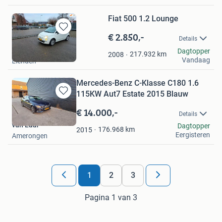
Fiat 500 1.2 Lounge
€ 2.850,-
Bewaren
Details
in
MBSmart
Dagtopper
Mijn
217.932
km
2008
Vandaag
Lienden
Favorieten
Mercedes-Benz C-Klasse C180 1.6
115KW Aut7 Estate 2015 Blauw
Bewaren
in
€ 14.000,-
Details
Mijn
van Laar
Dagtopper
Favorieten
176.968
km
2015
Eergisteren
Amerongen
1
2
3
Pagina 1 van 3