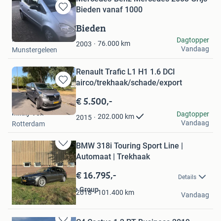
Bieden vanaf 1000
Bewaren
in
Bieden
Mijn
Rob
Dagtopper
Favorieten
76.000
km
2003
Vandaag
Munstergeleen
Renault Trafic L1 H1 1.6 DCI
airco/trekhaak/schade/export
Bewaren
in
€ 5.500,-
Mijn
Mikky Ven
Dagtopper
Favorieten
202.000
km
2015
Vandaag
Rotterdam
BMW 318i Touring Sport Line |
Bewaren
Automaat | Trekhaak
in
Mijn
€ 16.795,-
Details
Favorieten
De Boom Automotive Group
101.400
km
2018
Vandaag
Alblasserdam