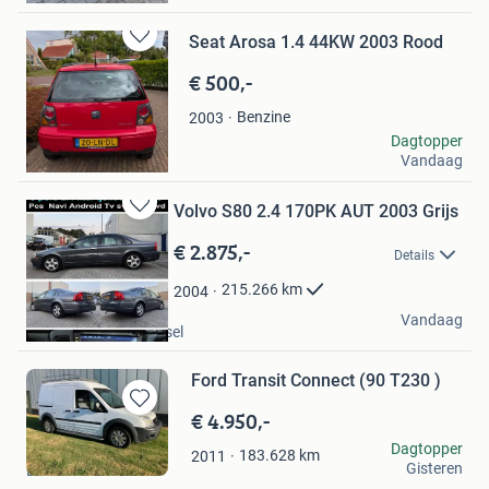
Seat Arosa 1.4 44KW 2003 Rood
Bewaren
in
€ 500,-
Mijn
Favorieten
Benzine
2003
Johan Post
Dagtopper
Vandaag
Urk
Volvo S80 2.4 170PK AUT 2003 Grijs
Bewaren
in
€ 2.875,-
Details
Mijn
Favorieten
215.266
km
2004
Danny
Vandaag
Krimpen aan den IJssel
Ford Transit Connect (90 T230 )
€ 4.950,-
Bewaren
in
Helmie
Dagtopper
183.628
km
2011
Mijn
Gisteren
Deurne
Favorieten