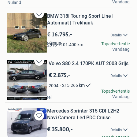
Vandaag
Nuland
BMW 318i Touring Sport Line |
Bewaren
Automaat | Trekhaak
in
Mijn
€ 16.795,-
Details
Favorieten
De Boom Automotive Group
Topadvertentie
101.400
km
2018
Vandaag
Alblasserdam
Volvo S80 2.4 170PK AUT 2003 Grijs
Bewaren
in
€ 2.875,-
Details
Mijn
Favorieten
215.266
km
2004
Danny
Topadvertentie
Vandaag
Krimpen aan den IJssel
Mercedes Sprinter 315 CDI L2H2
Navi Camera Led PDC Cruise
Bewaren
in
€ 35.800,-
Details
Mijn
Lenferink Auto's B.V.