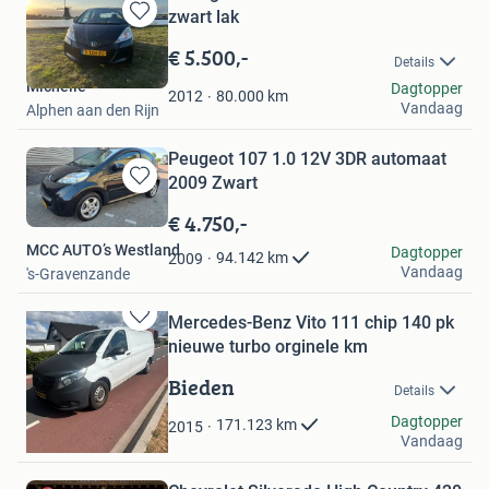
zwart lak
Bewaren
in
€ 5.500,-
Details
Mijn
Michelle
Dagtopper
Favorieten
80.000
km
2012
Vandaag
Alphen aan den Rijn
Peugeot 107 1.0 12V 3DR automaat
2009 Zwart
Bewaren
in
€ 4.750,-
Mijn
MCC AUTO’s Westland
Dagtopper
Favorieten
94.142
km
2009
Vandaag
's-Gravenzande
Mercedes-Benz Vito 111 chip 140 pk
Bewaren
nieuwe turbo orginele km
in
Mijn
Bieden
Details
Favorieten
jeroen
Dagtopper
171.123
km
2015
Vandaag
Vroomshoop