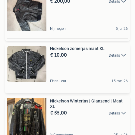
€ 200,00
Details
Nijmegen
5 jul 26
Nickelson zomerjas maat XL
€ 10,00
Details
Etten-Leur
15 mei 26
Nickelson Winterjas | Glanzend | Maat
XL
€ 55,00
Details
's-Gravenhage
25 jul 26