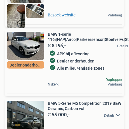
Bezoek website
Vandaag
BMW 1-serie
116i|NAP|Airco|Parkeersensor|Stoelverw.|St
€ 8.195,-
st
Details
APK bij aflevering
Dealer onderhouden
Dealer onderhouden
Alle milieu/emissie zones
Dagtopper
Nijkerk
Vandaag
BMW 5-Serie M5 Competition 2019 B&W
Ceramic, Carbon vol
€ 55.000,-
Details