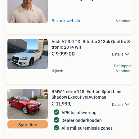
Bezoek website
Vandaag
Audi A7 3.0 TDI Biturbo 313pk Quattro S-
tronic 2014 Wit
€ 9.999,00
Details
Dagtopper
Nijkerk
Vandaag
BMW 1 serie 118i Edition Sport Line
Shadow Executive|Automaa
€ 11.999,-
Details
APK bij aflevering
Dealer onderhouden
Sport line
Alle milieu/emissie zones