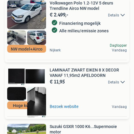
Volkswagen Polo 1.2-12V 5 deurs
Trendline Airco NW model
€ 2.499,-
Details
Financiering mogelijk
Alle milieu/emissie zones
Dagtopper
NW model+Airco
Nijkerk
Vandaag
LAMINAAT ZWART EIKEN 8 X DECOR
VANAF 11,95m2 APELDOORN
€ 11,95
Details
Hoge kwaliteit
Bezoek website
Vandaag
Suzuki GSXR 1000 K6...Supermooie
motor