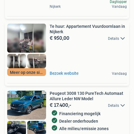
Dagtopper
Nijkerk
Vandaag
Te huur: Appartement Vuurdoornlaan in
Nijkerk
€ 950,00
Details
Meer op onze site
Bezoek website
Vandaag
Peugeot 3008 130 PureTech Automaat
Allure Leder NW Model
€ 17.400,-
Details
Financiering mogelijk
Dealer onderhouden
Alle milieu/emissie zones