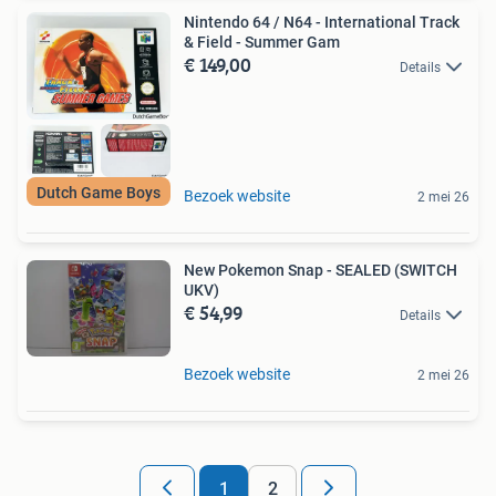
Nintendo 64 / N64 - International Track
& Field - Summer Gam
€ 149,00
Details
Dutch Game Boys
Bezoek website
2 mei 26
New Pokemon Snap - SEALED (SWITCH
UKV)
€ 54,99
Details
Bezoek website
2 mei 26
1
2