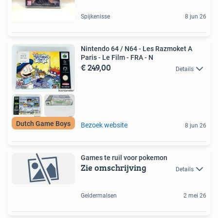
Spijkenisse
8 jun 26
Nintendo 64 / N64 - Les Razmoket A
Paris - Le Film - FRA - N
€ 249,00
Details
Dutch Game Boys
Bezoek website
8 jun 26
Games te ruil voor pokemon
Zie omschrijving
Details
Geldermalsen
2 mei 26