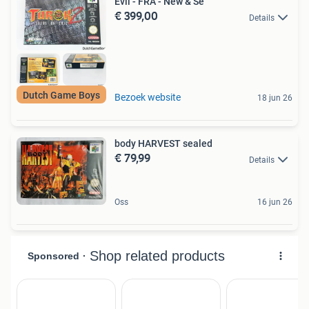
Evil - FRA - New & Se
€ 399,00
Details
Dutch Game Boys
Bezoek website
18 jun 26
body HARVEST sealed
€ 79,99
Details
Oss
16 jun 26