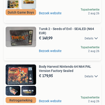
Topadvertentie
Dutch Game Boys
Bezoek website
2 aug 26
Turok 2 - Seeds of Evil - SEALED (N64
EUR)
€ 149,99
Details
Topadvertentie
Bezoek website
2 aug 26
Body Harvest Nintendo 64 N64 PAL
Version Factory Sealed
€ 179,95
Details
Topadvertentie
Retrogameking
Bezoek website
2 aug 26