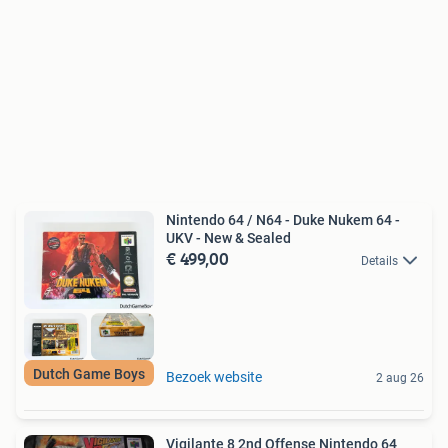
Nintendo 64 / N64 - Duke Nukem 64 -
UKV - New & Sealed
€ 499,00
Details
Dutch Game Boys
Bezoek website
2 aug 26
Vigilante 8 2nd Offense Nintendo 64