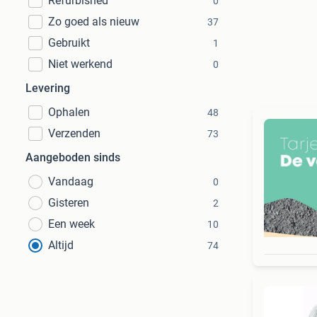
Refurbished
0
Zo goed als nieuw
37
Gebruikt
1
Niet werkend
0
Levering
Ophalen
48
Verzenden
73
Aangeboden sinds
Vandaag
0
Gisteren
2
Een week
10
Altijd
74