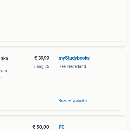
 naar
€ 39,99
myStudybooks
inka
6 aug 26
Heel Nederland
 van
f
ppen:
Bezoek website
€ 50,00
PC