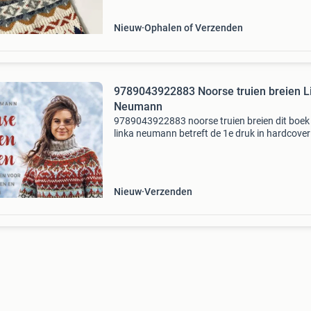
verschillende
Nieuw
Ophalen of Verzenden
9789043922883 Noorse truien breien L
Neumann
9789043922883 noorse truien breien dit boek
linka neumann betreft de 1e druk in hardcover
uitvoering. Dit boek is nieuw verkrijgbaar vana
€39.99 En wordt gratis verzonden. Eigenscha
- i
Nieuw
Verzenden