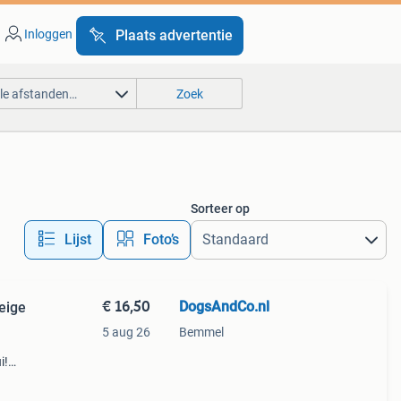
Inloggen
Plaats advertentie
lle afstanden…
Zoek
Sorteer op
Lijst
Foto’s
€ 16,50
DogsAndCo.nl
eige
5 aug 26
Bemmel
i!
m xl.