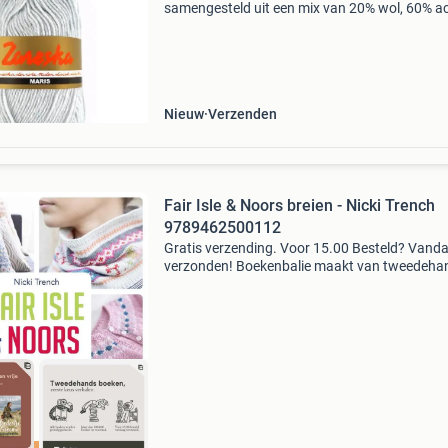
samengesteld uit een mix van 20% wol, 60% ac
en 20% polyamide. Hierdoor is het ideaal voor 
breien noorse sokken. Dit garen kan ook goed
gebruikt worden v
Nieuw
Verzenden
Fair Isle & Noors breien - Nicki Trench
9789462500112
Gratis verzending. Voor 15.00 Besteld? Vand
verzonden! Boekenbalie maakt van tweedeha
jouw eerste keuze. Met een trustscore van 4,8
(excellent) en 30 dagen retour garantie make
dat iedere da