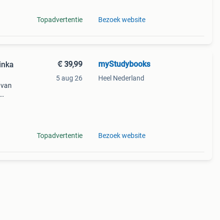
Topadvertentie
Bezoek website
€ 39,99
myStudybooks
inka
5 aug 26
Heel Nederland
 van
f
ppen:
Topadvertentie
Bezoek website