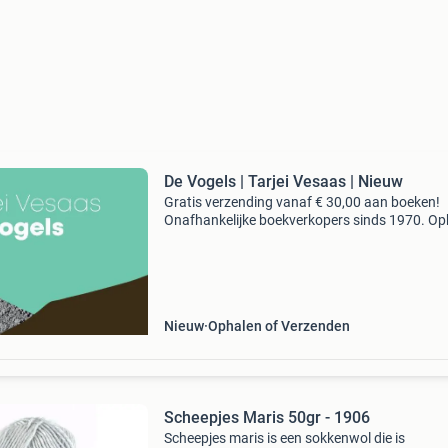
De Vogels | Tarjei Vesaas | Nieuw
Gratis verzending vanaf € 30,00 aan boeken!
Onafhankelijke boekverkopers sinds 1970. Op
in onze boekhandel in nijmegen of dezelfde da
verstuurd bij bestellingen van ma t/m vr voor 
Uur
Nieuw
Ophalen of Verzenden
Scheepjes Maris 50gr - 1906
Scheepjes maris is een sokkenwol die is