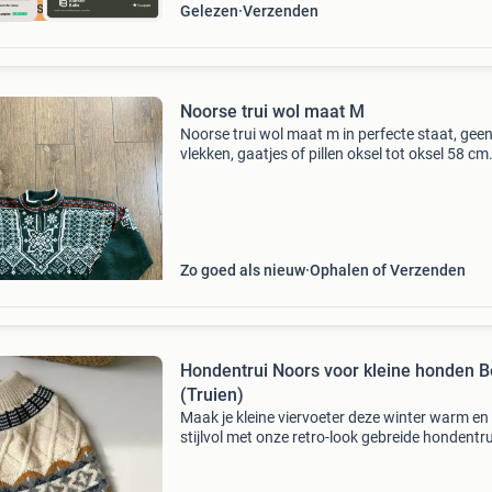
cherpste prijs
Gelezen
Verzenden
Noorse trui wol maat M
Noorse trui wol maat m in perfecte staat, gee
vlekken, gaatjes of pillen oksel tot oksel 58 cm
lengte achterkant 62 cm
Zo goed als nieuw
Ophalen of Verzenden
Hondentrui Noors voor kleine honden B
(Truien)
Maak je kleine viervoeter deze winter warm en
stijlvol met onze retro-look gebreide hondentru
Perfect voor schattige hondjes van maat xs t/
Noorse hondentrui beige verkrijgbaar in