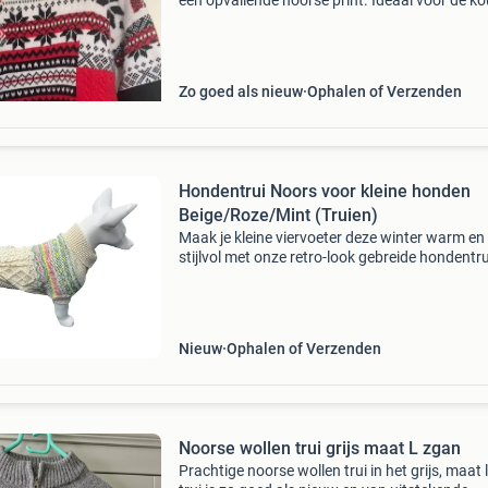
een opvallende noorse print. Ideaal voor de k
dagen en een stijlvolle toevoeging aan elke
garderobe. De trui is in uitstekende staat.
Zo goed als nieuw
Ophalen of Verzenden
Hondentrui Noors voor kleine honden
Beige/Roze/Mint (Truien)
Maak je kleine viervoeter deze winter warm en
stijlvol met onze retro-look gebreide hondentru
Perfect voor schattige hondjes van maat xs t/
Noorse hondentrui beige verkrijgbaar in
verschillende
Nieuw
Ophalen of Verzenden
Noorse wollen trui grijs maat L zgan
Prachtige noorse wollen trui in het grijs, maat l