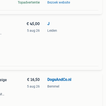
Topadvertentie
Bezoek website
€ 45,00
J
n
5 aug 26
Leiden
€ 16,50
DogsAndCo.nl
eige
5 aug 26
Bemmel
i!
m xl.