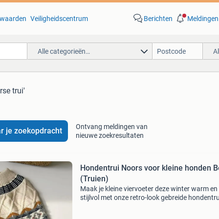
waarden
Veiligheidscentrum
Berichten
Meldingen
Alle categorieën…
A
se trui'
Ontvang meldingen van
r je zoekopdracht
nieuwe zoekresultaten
Hondentrui Noors voor kleine honden B
(Truien)
Maak je kleine viervoeter deze winter warm en
stijlvol met onze retro-look gebreide hondentru
Perfect voor schattige hondjes van maat xs t/
Noorse hondentrui beige verkrijgbaar in