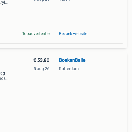
ryl
het
Topadvertentie
Bezoek website
€ 53,80
BoekenBalie
5 aug 26
Rotterdam
aag
nds
n we