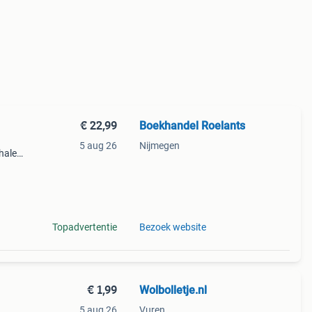
€ 22,99
Boekhandel Roelants
5 aug 26
Nijmegen
halen
g
14.00
Topadvertentie
Bezoek website
€ 1,99
Wolbolletje.nl
5 aug 26
Vuren