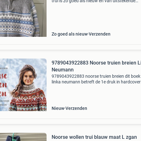
trui is zo goed als nieuw en van uitstekende
kwaliteit. Ideaal voor de koudere dagen. Oksel
oksel is 57 cm.
Zo goed als nieuw
Verzenden
9789043922883 Noorse truien breien L
Neumann
9789043922883 noorse truien breien dit boek
linka neumann betreft de 1e druk in hardcover
uitvoering. Dit boek is nieuw verkrijgbaar vana
€39.99 En wordt gratis verzonden. Eigenscha
- i
Nieuw
Verzenden
Noorse wollen trui blauw maat L zgan