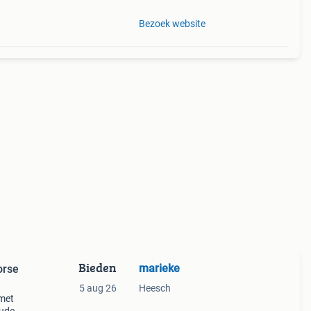
Bezoek website
Bieden
marieke
orse
5 aug 26
Heesch
 met