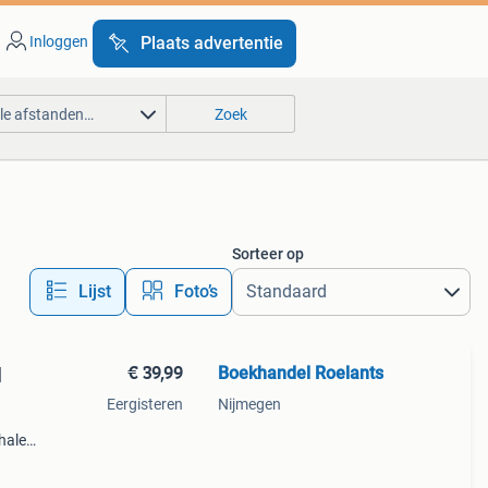
Inloggen
Plaats advertentie
lle afstanden…
Zoek
Sorteer op
Lijst
Foto’s
€ 39,99
Boekhandel Roelants
|
Eergisteren
Nijmegen
halen
g
14.00