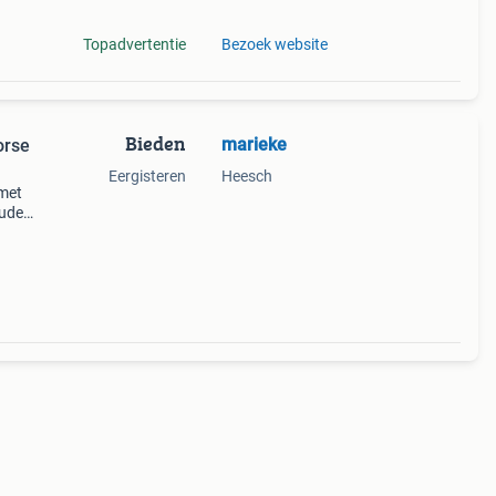
Topadvertentie
Bezoek website
Bieden
marieke
orse
Eergisteren
Heesch
 met
oudere