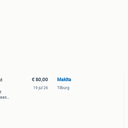
€ 80,00
Makita
at
19 jul 26
Tilburg
t
laas
 de