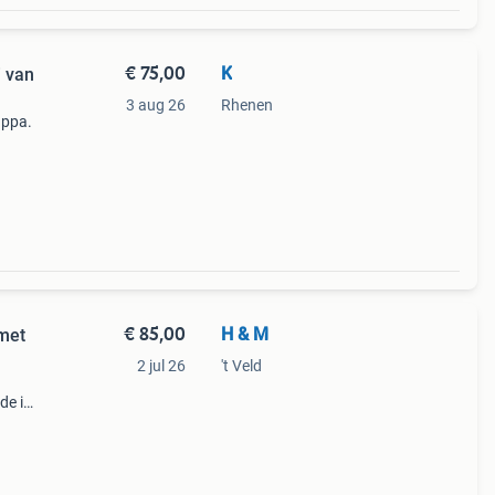
€ 75,00
K
i van
3 aug 26
Rhenen
appa.
€ 85,00
H & M
 met
2 jul 26
't Veld
de in
s te