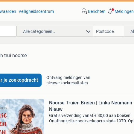
waarden
Veiligheidscentrum
Berichten
Meldingen
Alle categorieën…
A
n trui noorse'
Ontvang meldingen van
r je zoekopdracht
nieuwe zoekresultaten
Noorse Truien Breien | Linka Neumann 
Nieuw
Gratis verzending vanaf € 30,00 aan boeken!
Onafhankelijke boekverkopers sinds 1970. Op
in onze boekhandel in nijmegen of dezelfde da
verstuurd bij bestellingen van ma t/m vr voor 