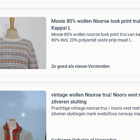
Mooie 80% wollen Noorse look print tru
Kappa! L
Mooie 80% wollen noorse look print trui van k
80% Wol, 20% polyamid vaste prijs maat l
(italiaanse maat xl maar is meer een l zie
onderstaande maten). Oksel tot oksel 50 cm
tailleomvang 96 cm len
Zo goed als nieuw
Verzenden
vintage wollen Noorse trui/ Noors vest
zilveren sluiting
Prachtige vintage noorse trui / noors vest met
zilveren sluitingen merk eveböfoss norway ma
norway maat 42 100 % wol binnenkant van
zijdeachtige stof, daar zit een sleets plekje in, i
herstel