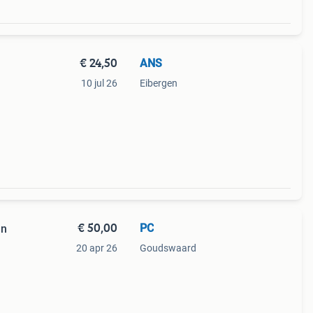
€ 24,50
ANS
10 jul 26
Eibergen
€ 50,00
PC
an
20 apr 26
Goudswaard