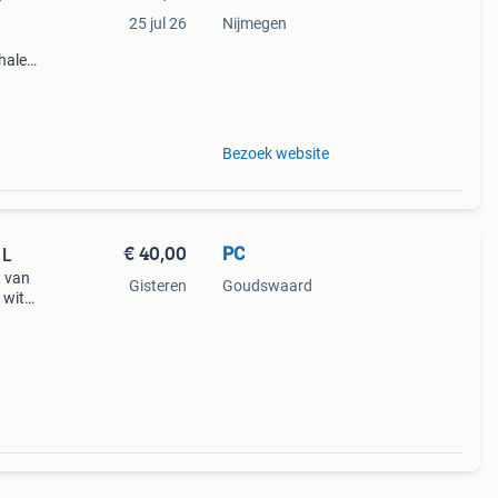
25 jul 26
Nijmegen
halen
g
14.00
Bezoek website
€ 40,00
PC
 L
t van
Gisteren
Goudswaard
 wit
or de