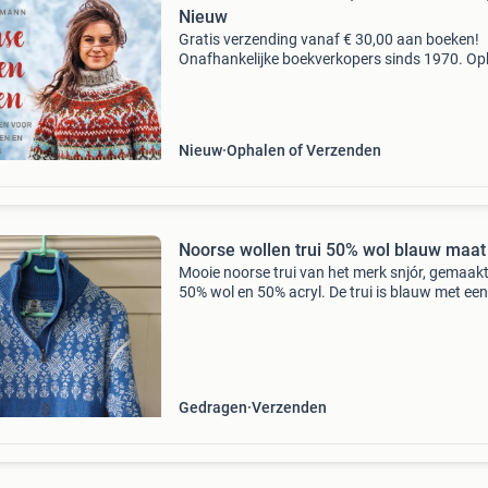
Nieuw
Gratis verzending vanaf € 30,00 aan boeken!
Onafhankelijke boekverkopers sinds 1970. Op
in onze boekhandel in nijmegen of dezelfde da
verstuurd bij bestellingen van ma t/m vr voor 
Uur
Nieuw
Ophalen of Verzenden
Noorse wollen trui 50% wol blauw maat
Mooie noorse trui van het merk snjór, gemaak
50% wol en 50% acryl. De trui is blauw met een
patroon en heeft een rits bij de hals. Ideaal vo
koudere dagen. Maat l.
Gedragen
Verzenden