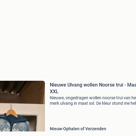
Nieuwe Ulvang wollen Noorse trui - Ma
XXL
Nieuwe, ongedragen wollen noorse trui van he
merk ulvang in maat xxl. De kleur stond me he
niet, vandaar dat ik hem verkoop. Perfect voor
koudere dagen!
Nieuw
Ophalen of Verzenden