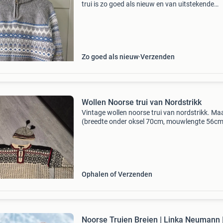
trui is zo goed als nieuw en van uitstekende
kwaliteit. Ideaal voor de koudere dagen. Oksel
oksel is 57 cm.
Zo goed als nieuw
Verzenden
Wollen Noorse trui van Nordstrikk
Vintage wollen noorse trui van nordstrikk. Maa
(breedte onder oksel 70cm, mouwlengte 56cm
lengte van schouder t/m boord 71cm) aan
achterzijde van het boord zit een klein gaatje.
Iemand die handi
Ophalen of Verzenden
Noorse Truien Breien | Linka Neumann 