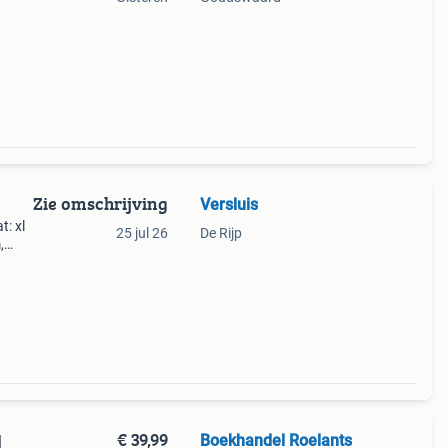
 naar
Zie omschrijving
Versluis
t: xl
25 jul 26
De Rijp
,
€ 39,99
Boekhandel Roelants
|