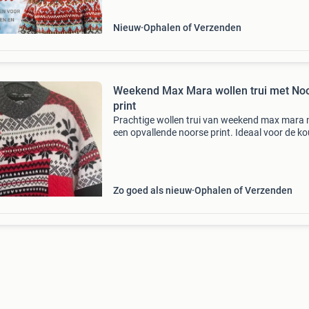
Uur
Nieuw
Ophalen of Verzenden
Weekend Max Mara wollen trui met No
print
Prachtige wollen trui van weekend max mara
een opvallende noorse print. Ideaal voor de k
dagen en een stijlvolle toevoeging aan elke
garderobe. De trui is in uitstekende staat.
Zo goed als nieuw
Ophalen of Verzenden