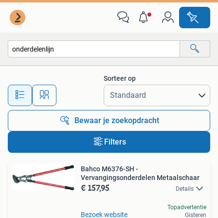
Alle categorieën…
Sorteer op
Alle afstanden…
Bewaar je zoekopdracht
Filters
Bahco M6376-SH -
Vervangingsonderdelen Metaalschaar
€ 157,95
Details
Topadvertentie
Bezoek website
Gisteren