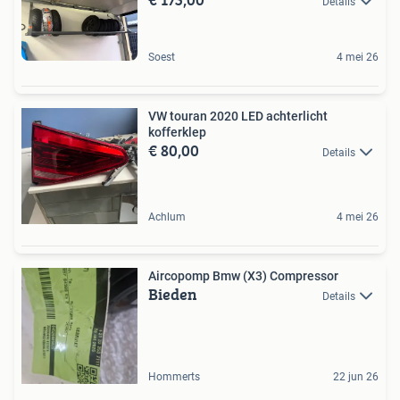
Details
Soest
4 mei 26
VW touran 2020 LED achterlicht
kofferklep
€ 80,00
Details
Achlum
4 mei 26
Aircopomp Bmw (X3) Compressor
Bieden
Details
Hommerts
22 jun 26