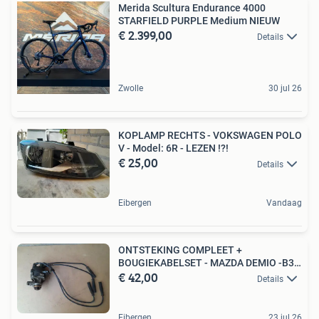
Merida Scultura Endurance 4000
STARFIELD PURPLE Medium NIEUW
€ 2.399,00
Details
Zwolle
30 jul 26
KOPLAMP RECHTS - VOKSWAGEN POLO
V - Model: 6R - LEZEN !?!
€ 25,00
Details
Eibergen
Vandaag
ONTSTEKING COMPLEET +
BOUGIEKABELSET - MAZDA DEMIO -B3
€ 42,00
motor
Details
Eibergen
23 jul 26