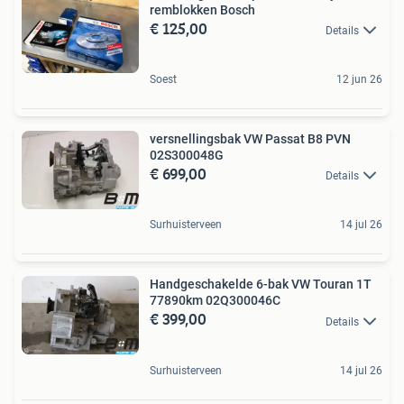
remblokken Bosch
€ 125,00
Details
Soest
12 jun 26
versnellingsbak VW Passat B8 PVN
02S300048G
€ 699,00
Details
Surhuisterveen
14 jul 26
Handgeschakelde 6-bak VW Touran 1T
77890km 02Q300046C
€ 399,00
Details
Surhuisterveen
14 jul 26