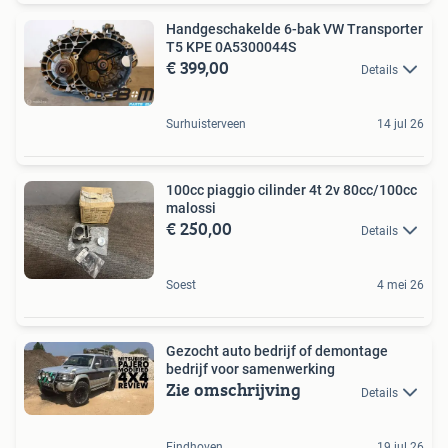
Handgeschakelde 6-bak VW Transporter
T5 KPE 0A5300044S
€ 399,00
Details
Surhuisterveen
14 jul 26
100cc piaggio cilinder 4t 2v 80cc/100cc
malossi
€ 250,00
Details
Soest
4 mei 26
Gezocht auto bedrijf of demontage
bedrijf voor samenwerking
Zie omschrijving
Details
Eindhoven
19 jul 26