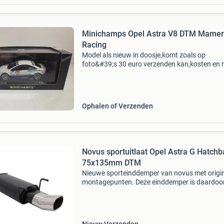
Minichamps Opel Astra V8 DTM Mame
Racing
Model als nieuw in doosje,komt zoals op
foto&#39;s 30 euro verzenden kan,kosten en r
koper verzenden kan met postnl of dhl aj62
Ophalen of Verzenden
Novus sportuitlaat Opel Astra G Hatchb
75x135mm DTM
Nieuwe sporteinddemper van novus met origi
montagepunten. Deze einddemper is daardoo
pasklaar en kan direct worden gemonteerd.
Uitvoering: 75 x 135mm dtm staal eenvoudig t
monteren en geeft een