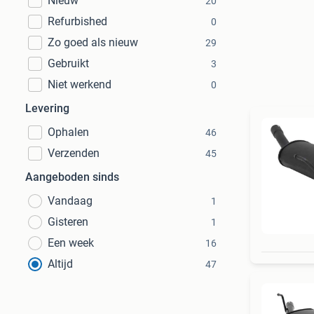
Nieuw
20
Refurbished
0
Zo goed als nieuw
29
Gebruikt
3
Niet werkend
0
Levering
Ophalen
46
Verzenden
45
Aangeboden sinds
Vandaag
1
Gisteren
1
Een week
16
Altijd
47