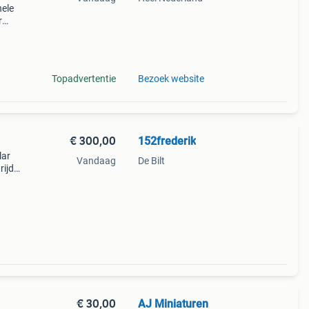
nele
r
e
Topadvertentie
Bezoek website
€ 300,00
152frederik
lar
Vandaag
De Bilt
rijd
€ 30,00
AJ Miniaturen