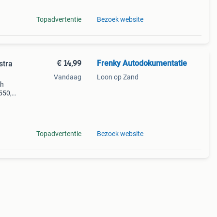
Topadvertentie
Bezoek website
€ 14,99
Frenky Autodokumentatie
Vandaag
Loon op Zand
sh
550,
he’s
ies
Topadvertentie
Bezoek website