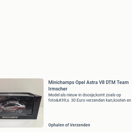
Minichamps Opel Astra V8 DTM Team
Irmscher
Model als nieuw in doosje,komt zoals op
foto&#39;s. 30 Euro verzenden kan,kosten en 
koper. Verzenden kan met postnl of dhl aj62
Ophalen of Verzenden