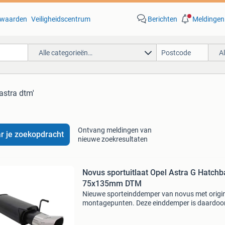
waarden
Veiligheidscentrum
Berichten
Meldingen
Alle categorieën…
A
 astra dtm'
Ontvang meldingen van
r je zoekopdracht
nieuwe zoekresultaten
Novus sportuitlaat Opel Astra G Hatchb
75x135mm DTM
Nieuwe sporteinddemper van novus met origi
montagepunten. Deze einddemper is daardoo
pasklaar en kan direct worden gemonteerd.
Uitvoering: 75 x 135mm dtm staal eenvoudig t