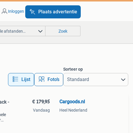
Inloggen
Plaats advertentie
lle afstanden…
Zoek
Sorteer op
Lijst
Foto’s
€ 179,95
Cargoods.nl
ack -
Vandaag
Heel Nederland
nele
r
e