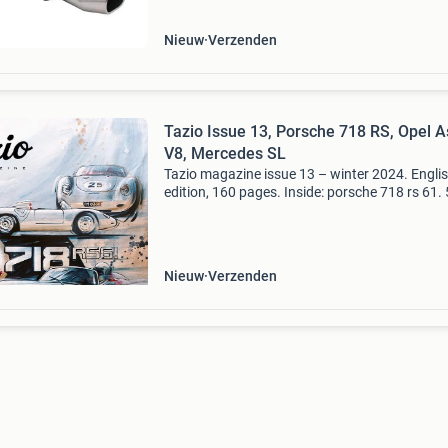
monteren en geeft een
Nieuw
Verzenden
Tazio Issue 13, Porsche 718 RS, Opel Astra
V8, Mercedes SL
Tazio magazine issue 13 – winter 2024. Engli
edition, 160 pages. Inside: porsche 718 rs 61. 
718 Rsk and finally 718 rs 60 and rs 61. Porsc
spyder family brought fame to what in the fift
Nieuw
Verzenden