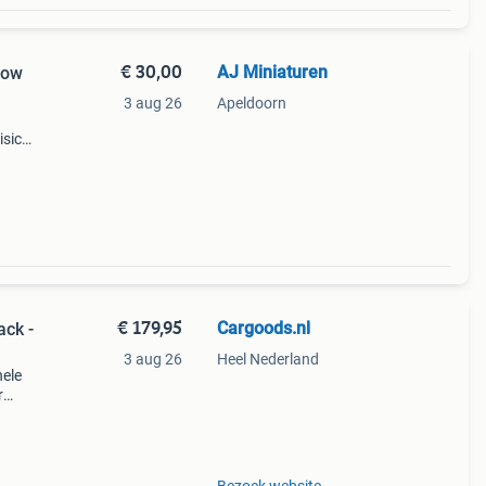
€ 30,00
AJ Miniaturen
row
3 aug 26
Apeldoorn
isico
€ 179,95
Cargoods.nl
ack -
3 aug 26
Heel Nederland
nele
r
e