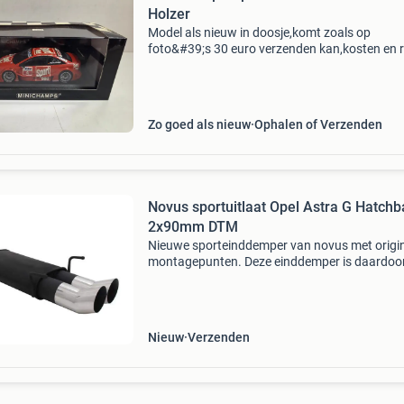
Holzer
Model als nieuw in doosje,komt zoals op
foto&#39;s 30 euro verzenden kan,kosten en r
koper verzenden kan met postnl of dhl aj62
Zo goed als nieuw
Ophalen of Verzenden
Novus sportuitlaat Opel Astra G Hatchb
2x90mm DTM
Nieuwe sporteinddemper van novus met origi
montagepunten. Deze einddemper is daardoo
pasklaar en kan direct worden gemonteerd.
Uitvoering: 2 x 90mm dtm staal eenvoudig te
monteren en geeft een mo
Nieuw
Verzenden