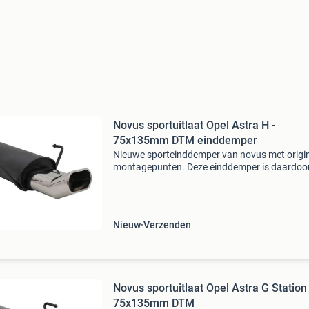
Novus sportuitlaat Opel Astra H -
75x135mm DTM einddemper
Nieuwe sporteinddemper van novus met origi
montagepunten. Deze einddemper is daardoo
pasklaar en kan direct worden gemonteerd.
Uitvoering: 75 x 135mm dtm staal eenvoudig t
monteren en geeft een
Nieuw
Verzenden
Novus sportuitlaat Opel Astra G Station 
75x135mm DTM