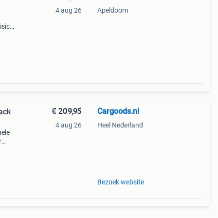
4 aug 26
Apeldoorn
isico
€ 209,95
Cargoods.nl
ack
4 aug 26
Heel Nederland
nele
r
Bezoek website