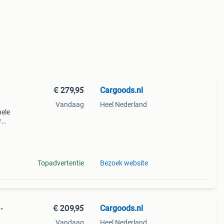
€ 279,95
Cargoods.nl
Vandaag
Heel Nederland
nele
r
e
Topadvertentie
Bezoek website
€ 209,95
Cargoods.nl
-
Vandaag
Heel Nederland