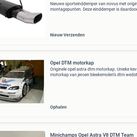
Nieuwe sporteinddemper van novus met origi
montagepunten. Deze einddemper is daardoo
pasklaar en kan direct worden gemonteerd.
Uitvoering: 75 x 135mm dtm staal eenvoudig t
monteren en geeft een
Nieuw
Verzenden
Opel DTM motorkap
Originele opel astra dtm motorkap. Unieke kev
motorkap van jeroen bleekemolen’s dtm wedst
opel zoals gebruikt tijdens de dtm
demonstratierace in shanghai 2004. De
lichtgewicht kap weegt slechts
Ophalen
Minichamps Opel Astra V8 DTM Team